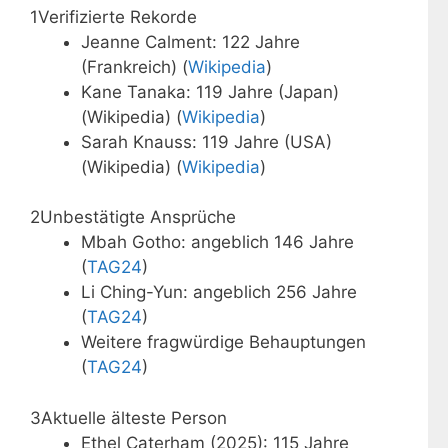
1
Verifizierte Rekorde
Jeanne Calment: 122 Jahre
(Frankreich) (
Wikipedia
)
Kane Tanaka: 119 Jahre (Japan)
(Wikipedia) (
Wikipedia
)
Sarah Knauss: 119 Jahre (USA)
(Wikipedia) (
Wikipedia
)
2
Unbestätigte Ansprüche
Mbah Gotho: angeblich 146 Jahre
(
TAG24
)
Li Ching-Yun: angeblich 256 Jahre
(
TAG24
)
Weitere fragwürdige Behauptungen
(
TAG24
)
3
Aktuelle älteste Person
Ethel Caterham (2025): 115 Jahre