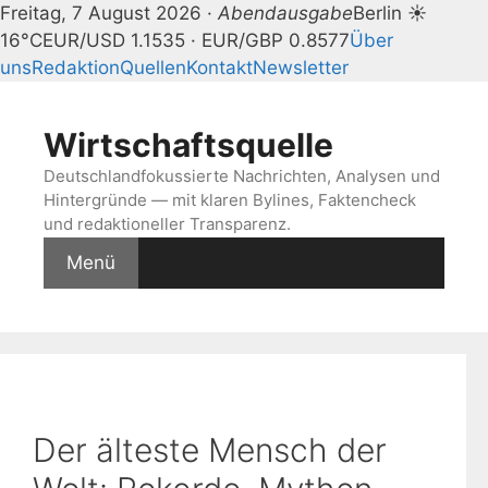
Freitag, 7 August 2026 ·
Abendausgabe
Berlin ☀
16°C
EUR/USD 1.1535 · EUR/GBP 0.8577
Über
uns
Redaktion
Quellen
Kontakt
Newsletter
Zum
Inhalt
Wirtschaftsquelle
springen
Deutschlandfokussierte Nachrichten, Analysen und
Hintergründe — mit klaren Bylines, Faktencheck
und redaktioneller Transparenz.
Menü
Der älteste Mensch der