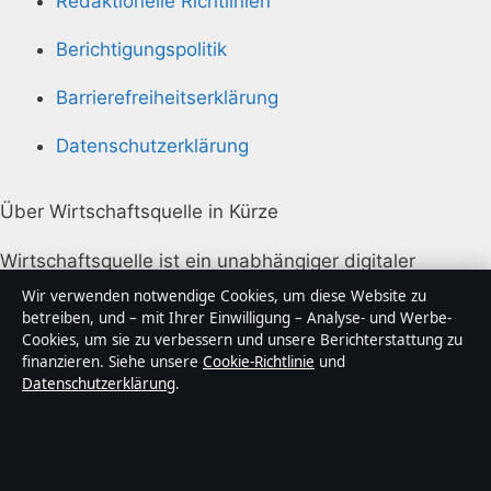
Redaktionelle Richtlinien
Berichtigungspolitik
Barrierefreiheitserklärung
Datenschutzerklärung
Über Wirtschaftsquelle in Kürze
Wirtschaftsquelle ist ein unabhängiger digitaler
Nachrichtenanbieter mit Fokus auf Politik, Wirtschaft,
Wir verwenden notwendige Cookies, um diese Website zu
Technik und Gesellschaft in Deutschland. Jeder Artikel
betreiben, und – mit Ihrer Einwilligung – Analyse- und Werbe-
Cookies, um sie zu verbessern und unsere Berichterstattung zu
trägt eine Byline, wird von einem Redakteur geprüft
finanzieren. Siehe unsere
Cookie-Richtlinie
und
und vor der Veröffentlichung faktengecheckt.
Datenschutzerklärung
.
Die Inhalte dienen ausschließlich der allgemeinen
Information. Allgemeine Anfragen:
info@wirtschaftsquelle.de
. Berichtigungen: