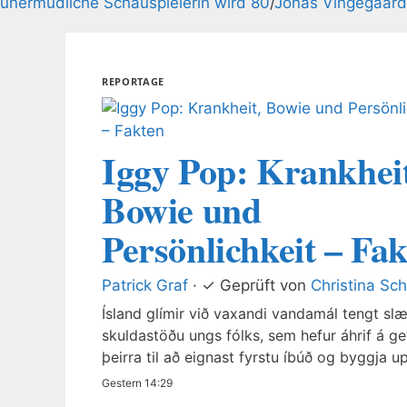
unermüdliche Schauspielerin wird 80
/
Jonas Vingegaard
REPORTAGE
Iggy Pop: Krankheit
Bowie und
Persönlichkeit – Fa
Patrick Graf
·
✓
Geprüft von
Christina Sch
Ísland glímir við vaxandi vandamál tengt sl
skuldastöðu ungs fólks, sem hefur áhrif á ge
þeirra til að eignast fyrstu íbúð og byggja u
fjárhagslegt öryggi. Þessi grein greinir frá n
Gestern 14:29
tölum, orsökum og afleiðingum þessarar þró