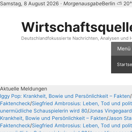
Wirtschaftsquelle — UK m
Samstag, 8 August 2026 ·
Morgenausgabe
Berlin ⛅ 20
Zum
Inhalt
Wirtschaftsquell
springen
Deutschlandfokussierte Nachrichten, Analysen und H
Menü
Startse
Aktuelle Meldungen
Iggy Pop: Krankheit, Bowie und Persönlichkeit – Fakten
/
Faktencheck
/
Siegfried Ambrosius: Leben, Tod und poli
unermüdliche Schauspielerin wird 80
/
Jonas Vingegaard
Krankheit, Bowie und Persönlichkeit – Fakten
/
Jason Sta
Faktencheck
/
Siegfried Ambrosius: Leben, Tod und poli