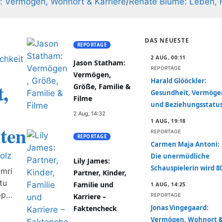
: Vermögen, Wohnort & Karriere
/
Renate Blume: Leben, 
DAS NEUESTE
REPORTAGE
2 AUG, 00:11
Jason Statham:
REPORTAGE
Vermögen,
Harald Glööckler:
,
Größe, Familie &
Gesundheit, Vermöge
Filme
und Beziehungsstatu
2 Aug, 14:32
1 AUG, 19:18
kten
REPORTAGE
REPORTAGE
Carmen Maja Antoni:
olz
Die unermüdliche
Lily James:
Schauspielerin wird 8
æmri
Partner, Kinder,
tu
Familie und
1 AUG, 14:25
pp
REPORTAGE
Karriere –
ýjustu
Jonas Vingegaard:
Faktencheck
unar,
Vermögen, Wohnort 