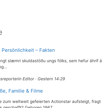
e
 Persönlichkeit – Fakten
engt slæmri skuldastöðu ungs fólks, sem hefur áhrif á
 og…
sreporterin Editor · Gestern 14:29
e, Familie & Filme
e zum weltweit gefeierten Actionstar aufsteigt, fragt
as geschafft? Geboren 1967…