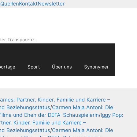
tists, releases, festival
n
Quellen
Kontakt
Newsletter
ler Transparenz.
ortage
Sport
Über uns
Synonymer
James: Partner, Kinder, Familie und Karriere –
nd Beziehungsstatus
/
Carmen Maja Antoni: Die
Filme und Ehen der DEFA-Schauspielerin
/
Iggy Pop:
tner, Kinder, Familie und Karriere –
nd Beziehungsstatus
/
Carmen Maja Antoni: Die