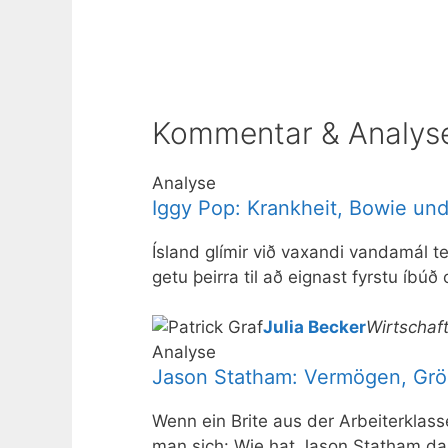
Kommentar & Analys
Analyse
Iggy Pop: Krankheit, Bowie und
Ísland glímir við vaxandi vandamál t
getu þeirra til að eignast fyrstu íbúð
Julia Becker
Wirtschaft
Analyse
Jason Statham: Vermögen, Größ
Wenn ein Brite aus der Arbeiterklass
man sich: Wie hat Jason Statham d