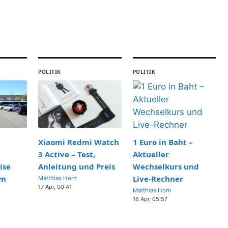
TECHNIK
Katholische Kirche:
Glaube, Aufbau und
Kritik
31 JUL, 14:27
REPORTAGE
POLITIK
POLITIK
Ken Block:
Todesursache,
Vermögen und
Vermächtnis erklärt
31 JUL, 09:56
1 Euro in Baht –
Xiaomi Redmi Watch
REPORTAGE
Aktueller
3 Active – Test,
Dieter Hallervorden:
Wechselkurs und
ise
Anleitung und Preis
Vermögen, Ehen und
Live-Rechner
um
Matthias Horn
aktuelles Leben
17 Apr, 00:41
Matthias Horn
16 Apr, 05:57