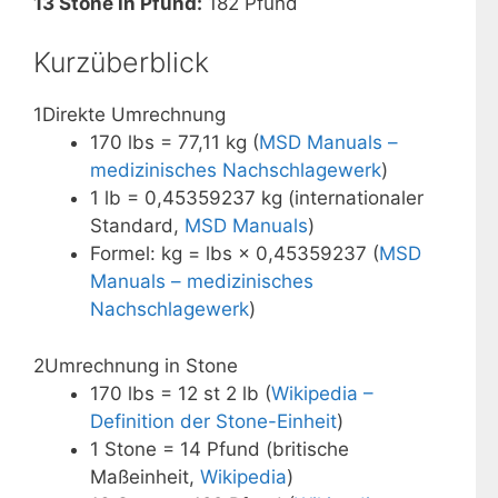
13 Stone in Pfund:
182 Pfund
Kurzüberblick
1
Direkte Umrechnung
170 lbs = 77,11 kg (
MSD Manuals –
medizinisches Nachschlagewerk
)
1 lb = 0,45359237 kg (internationaler
Standard,
MSD Manuals
)
Formel: kg = lbs × 0,45359237 (
MSD
Manuals – medizinisches
Nachschlagewerk
)
2
Umrechnung in Stone
170 lbs = 12 st 2 lb (
Wikipedia –
Definition der Stone-Einheit
)
1 Stone = 14 Pfund (britische
Maßeinheit,
Wikipedia
)