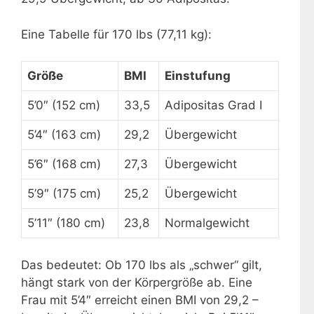
Eine Tabelle für 170 lbs (77,11 kg):
Größe
BMI
Einstufung
5’0″ (152 cm)
33,5
Adipositas Grad I
5’4″ (163 cm)
29,2
Übergewicht
5’6″ (168 cm)
27,3
Übergewicht
5’9″ (175 cm)
25,2
Übergewicht
5’11″ (180 cm)
23,8
Normalgewicht
Das bedeutet: Ob 170 lbs als „schwer“ gilt,
hängt stark von der Körpergröße ab. Eine
Frau mit 5’4″ erreicht einen BMI von 29,2 –