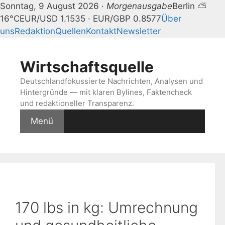
Sonntag, 9 August 2026 ·
Morgenausgabe
Berlin ⛅
16°C
EUR/USD 1.1535 · EUR/GBP 0.8577
Über
uns
Redaktion
Quellen
Kontakt
Newsletter
Zum
Inhalt
Wirtschaftsquelle
springen
Deutschlandfokussierte Nachrichten, Analysen und
Hintergründe — mit klaren Bylines, Faktencheck
und redaktioneller Transparenz.
Menü
170 lbs in kg: Umrechnung