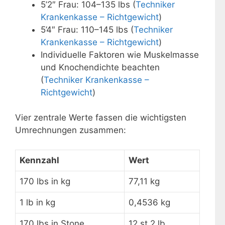
5’2″ Frau: 104–135 lbs (
Techniker
Krankenkasse – Richtgewicht
)
5’4″ Frau: 110–145 lbs (
Techniker
Krankenkasse – Richtgewicht
)
Individuelle Faktoren wie Muskelmasse
und Knochendichte beachten
(
Techniker Krankenkasse –
Richtgewicht
)
Vier zentrale Werte fassen die wichtigsten
Umrechnungen zusammen:
Kennzahl
Wert
170 lbs in kg
77,11 kg
1 lb in kg
0,4536 kg
170 lbs in Stone
12 st 2 lb