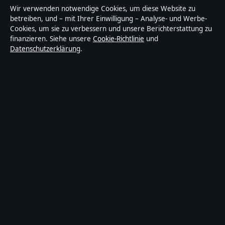
Nachrichtenanbieter mit Fokus auf Politik, Wirtschaft,
Wir verwenden notwendige Cookies, um diese Website zu
Technik und Gesellschaft in Deutschland. Jeder Artikel
betreiben, und – mit Ihrer Einwilligung – Analyse- und Werbe-
Cookies, um sie zu verbessern und unsere Berichterstattung zu
trägt eine Byline, wird von einem Redakteur geprüft
finanzieren. Siehe unsere
Cookie-Richtlinie
und
und vor der Veröffentlichung faktengecheckt.
Datenschutzerklärung
.
Die Inhalte dienen ausschließlich der allgemeinen
Information. Allgemeine Anfragen:
info@wirtschaftsquelle.de
. Berichtigungen:
corrections@wirtschaftsquelle.de
.
Herausgeber:
Wirtschaftsq Media Ltd., Valletta ·
Verantwortlicher Herausgeber:
Daniel Simon,
Chefredakteur · Malta Business Registry C 92009
© 2026 Wirtschaftsquelle · Wirtschaftsq Media Ltd. ·
So prüfen wir unsere Berichterstattung
·
WorldRSS