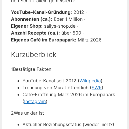
den Schritt allein gemeistert?
YouTube-Kanal-Gründung:
2012 ·
Abonnenten (ca.):
über 1 Million ·
Eigener Shop:
sallys-shop.de ·
Anzahl Rezepte (ca.):
über 500 ·
Eigenes Café im Europapark:
März 2026
Kurzüberblick
1
Bestätigte Fakten
YouTube-Kanal seit 2012 (
Wikipedia
)
Trennung von Murat öffentlich (
SWR
)
Café-Eröffnung März 2026 im Europapark
(
Instagram
)
2
Was unklar ist
Aktueller Beziehungsstatus (wieder liiert?)