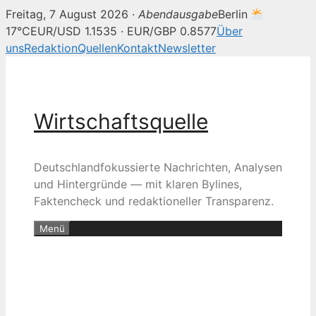
Freitag, 7 August 2026 ·
Abendausgabe
Berlin
17°C
EUR/USD 1.1535 · EUR/GBP 0.8577
Über
uns
Redaktion
Quellen
Kontakt
Newsletter
Zum
Inhalt
springen
Wirtschaftsquelle
Deutschlandfokussierte Nachrichten, Analysen
und Hintergründe — mit klaren Bylines,
Faktencheck und redaktioneller Transparenz.
Menü