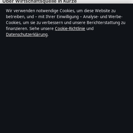
Über Wirtschaftsquelle in Kürze
Wir verwenden notwendige Cookies, um diese Website zu
Wirtschaftsquelle ist ein unabhängiger digitaler
betreiben, und – mit Ihrer Einwilligung – Analyse- und Werbe-
Nachrichtenanbieter mit Fokus auf Politik, Wirtschaft,
Cookies, um sie zu verbessern und unsere Berichterstattung zu
Technik und Gesellschaft in Deutschland. Jeder Artikel
finanzieren. Siehe unsere
Cookie-Richtlinie
und
Datenschutzerklärung
.
trägt eine Byline, wird von einem Redakteur geprüft und
vor der Veröffentlichung faktengecheckt.
Die Inhalte dienen ausschließlich der allgemeinen
Information. Allgemeine Anfragen:
info@wirtschaftsquelle.de
. Berichtigungen:
corrections@wirtschaftsquelle.de
.
Herausgeber:
Wirtschaftsq Media Ltd., Valletta ·
Verantwortlicher Herausgeber:
Daniel Simon,
Chefredakteur · Malta Business Registry C 92009
© 2026 Wirtschaftsquelle · Wirtschaftsq Media Ltd. ·