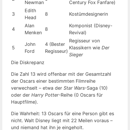
Newman
Century Fox Fanfare)
Edith
3
8
Kostümdesignerin
Head
Alan
Komponist (Disney-
4
8
Menken
Revival)
Regisseur von
John
4 (Bester
5
Klassikern wie
Der
Ford
Regisseur)
Sieger
Die Diskrepanz
Die Zahl 13 wird offenbar mit der Gesamtzahl
der Oscars einer bestimmten Filmreihe
verwechselt – etwa der
Star Wars
-Saga (10)
oder der
Harry Potter
-Reihe (0 Oscars für
Hauptfilme).
Die Wahrheit: 13 Oscars für eine Person gibt es
nicht. Walt Disney liegt mit 22 Meilen voraus –
und niemand hat ihn je eingeholt.