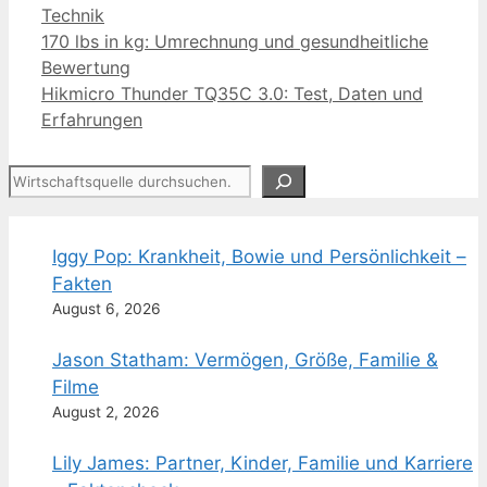
Kategorien
Technik
170 lbs in kg: Umrechnung und gesundheitliche
Bewertung
Hikmicro Thunder TQ35C 3.0: Test, Daten und
Erfahrungen
Suchen
Iggy Pop: Krankheit, Bowie und Persönlichkeit –
Fakten
August 6, 2026
Jason Statham: Vermögen, Größe, Familie &
Filme
August 2, 2026
Lily James: Partner, Kinder, Familie und Karriere