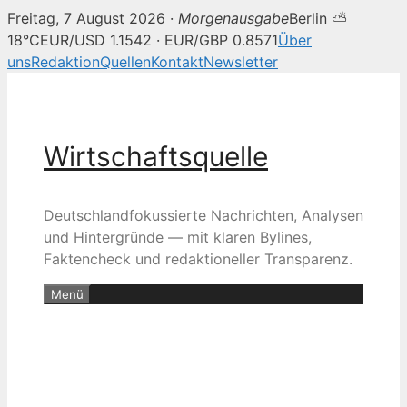
Freitag, 7 August 2026 ·
Morgenausgabe
Berlin ⛅
18°C
EUR/USD 1.1542 · EUR/GBP 0.8571
Über
uns
Redaktion
Quellen
Kontakt
Newsletter
Zum
Inhalt
springen
Wirtschaftsquelle
Deutschlandfokussierte Nachrichten, Analysen
und Hintergründe — mit klaren Bylines,
Faktencheck und redaktioneller Transparenz.
Menü