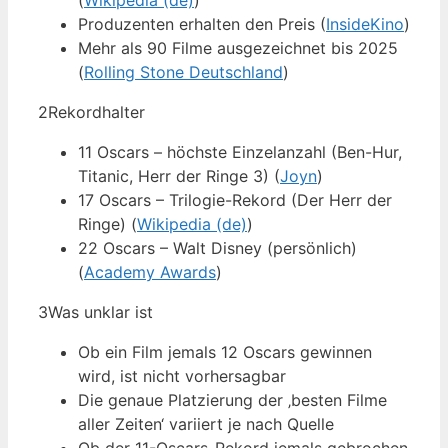
(
Wikipedia (de)
)
Produzenten erhalten den Preis (
InsideKino
)
Mehr als 90 Filme ausgezeichnet bis 2025
(
Rolling Stone Deutschland
)
2
Rekordhalter
11 Oscars – höchste Einzelanzahl (Ben-Hur,
Titanic, Herr der Ringe 3) (
Joyn
)
17 Oscars – Trilogie-Rekord (Der Herr der
Ringe) (
Wikipedia (de)
)
22 Oscars – Walt Disney (persönlich)
(
Academy Awards
)
3
Was unklar ist
Ob ein Film jemals 12 Oscars gewinnen
wird, ist nicht vorhersagbar
Die genaue Platzierung der ‚besten Filme
aller Zeiten‘ variiert je nach Quelle