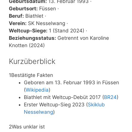
Geburtsdatum:
13. Februar 1993 ·
Geburtsort:
Füssen ·
Beruf:
Biathlet ·
Verein:
SK Nesselwang ·
Weltcup-Siege:
1 (Stand 2024) ·
Beziehungsstatus:
Getrennt von Karoline
Knotten (2024)
Kurzüberblick
1
Bestätigte Fakten
Geboren am 13. Februar 1993 in Füssen
(
Wikipedia
)
Biathlet mit Weltcup-Debüt 2017 (
BR24
)
Erster Weltcup-Sieg 2023 (
Skiklub
Nesselwang
)
2
Was unklar ist