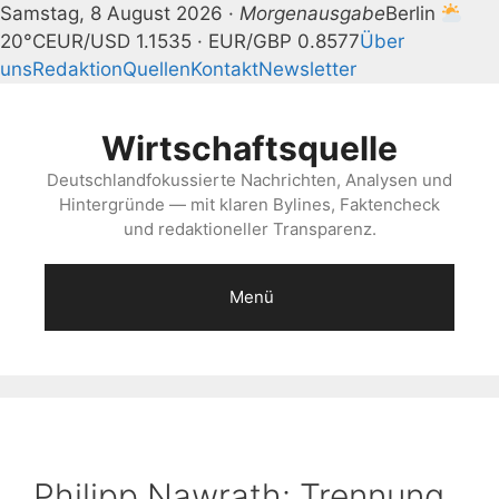
Samstag, 8 August 2026 ·
Morgenausgabe
Berlin
20°C
EUR/USD 1.1535 · EUR/GBP 0.8577
Über
uns
Redaktion
Quellen
Kontakt
Newsletter
Zum
Inhalt
Wirtschaftsquelle
springen
Deutschlandfokussierte Nachrichten, Analysen und
Hintergründe — mit klaren Bylines, Faktencheck
und redaktioneller Transparenz.
Menü
Philipp Nawrath: Trennung,