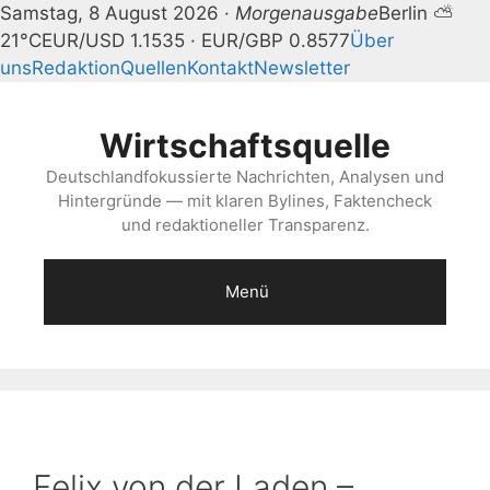
Samstag, 8 August 2026 ·
Morgenausgabe
Berlin ⛅
21°C
EUR/USD 1.1535 · EUR/GBP 0.8577
Über
uns
Redaktion
Quellen
Kontakt
Newsletter
Zum
Inhalt
Wirtschaftsquelle
springen
Deutschlandfokussierte Nachrichten, Analysen und
Hintergründe — mit klaren Bylines, Faktencheck
und redaktioneller Transparenz.
Menü
Felix von der Laden –