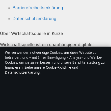
Barrierefreiheitserklärung
Datenschutzerklärung
Über Wirtschaftsquelle in Kürze
Wirtschaftsquelle ist ein unabhängiger digitaler
Nachrichtenanbieter mit Fokus auf Politik, Wirtschaft,
Wir verwenden notwendige Cookies, um diese Website zu
Technik und Gesellschaft in Deutschland. Jeder Artikel
betreiben, und – mit Ihrer Einwilligung – Analyse- und Werbe-
Cookies, um sie zu verbessern und unsere Berichterstattung zu
trägt eine Byline, wird von einem Redakteur geprüft
finanzieren. Siehe unsere
Cookie-Richtlinie
und
und vor der Veröffentlichung faktengecheckt.
Datenschutzerklärung
.
Die Inhalte dienen ausschließlich der allgemeinen
Information. Allgemeine Anfragen:
info@wirtschaftsquelle.de
. Berichtigungen:
corrections@wirtschaftsquelle.de
.