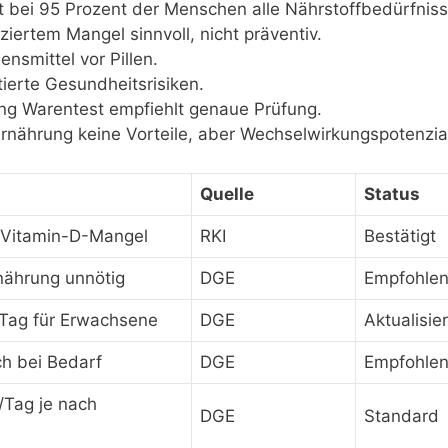
bei 95 Prozent der Menschen alle Nährstoffbedürfniss
iertem Mangel sinnvoll, nicht präventiv.
ensmittel vor Pillen.
erte Gesundheitsrisiken.
ftung Warentest empfiehlt genaue Prüfung.
Ernährung keine Vorteile, aber Wechselwirkungspotenzia
Quelle
Status
 Vitamin-D-Mangel
RKI
Bestätigt
nährung unnötig
DGE
Empfohle
/Tag für Erwachsene
DGE
Aktualisier
h bei Bedarf
DGE
Empfohle
Tag je nach
DGE
Standard