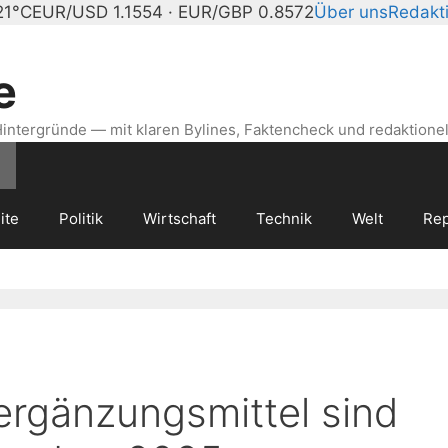
21°C
EUR/USD 1.1554 · EUR/GBP 0.8572
Über uns
Redakt
e
intergründe — mit klaren Bylines, Faktencheck und redaktionel
ite
Politik
Wirtschaft
Technik
Welt
Rep
rgänzungsmittel sind