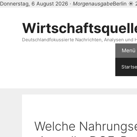
Donnerstag, 6 August 2026 ·
Morgenausgabe
Berlin ☀ 
Zum
Inhalt
Wirtschaftsquell
springen
Deutschlandfokussierte Nachrichten, Analysen und H
Menü
Startse
Welche Nahrungse