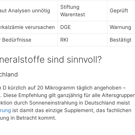
Stiftung
aut Analysen unnötig
Geprüft
Warentest
rkalzämie verursachen
DGE
Warnung
 Bedürfnisse
RKI
Bestätigt
eralstoffe sind sinnvoll?
chland
n D kürzlich auf 20 Mikrogramm täglich angehoben –
 Diese Empfehlung gilt ganzjährig für alle Altersgruppe
uktion durch Sonneneinstrahlung in Deutschland meist
erung
ist damit das einzige Supplement, das fachlichen
rung in Betracht kommt.