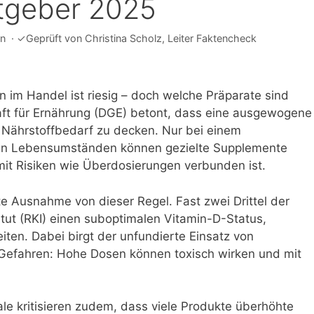
atgeber 2025
rn
·
✓
Geprüft von
Christina Scholz
, Leiter Faktencheck
 im Handel ist riesig – doch welche Präparate sind
haft für Ernährung (DGE) betont, dass eine ausgewogene
 Nährstoffbedarf zu decken. Nur bei einem
en Lebensumständen können gezielte Supplemente
 mit Risiken wie Überdosierungen verbunden ist.
ßte Ausnahme von dieser Regel. Fast zwei Drittel der
itut (RKI) einen suboptimalen Vitamin-D-Status,
ten. Dabei birgt der unfundierte Einsatz von
Gefahren: Hohe Dosen können toxisch wirken und mit
le kritisieren zudem, dass viele Produkte überhöhte