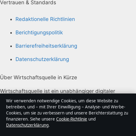
Vertrauen & Standards
Redaktionelle Richtlinien
Berichtigungspolitik
Barrierefreiheitserklärung
Datenschutzerklärung
Über Wirtschaftsquelle in Kürze
Wirtschaftsquelle ist ein unabhängiger digitaler
Nachrichtenanbieter mit Fokus auf Politik, Wirtschaft,
Wir verwenden notwendige Cookies, um diese Website zu
Technik und Gesellschaft in Deutschland. Jeder Artikel
betreiben, und – mit Ihrer Einwilligung – Analyse- und Werbe-
Cookies, um sie zu verbessern und unsere Berichterstattung zu
trägt eine Byline, wird von einem Redakteur geprüft
finanzieren. Siehe unsere
Cookie-Richtlinie
und
und vor der Veröffentlichung faktengecheckt.
Datenschutzerklärung
.