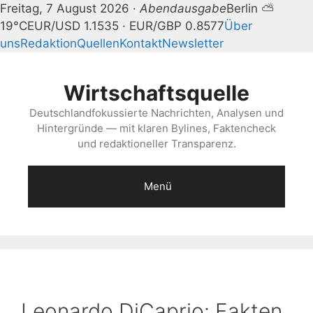
Freitag, 7 August 2026 ·
Abendausgabe
Berlin ⛅
19°C
EUR/USD 1.1535 · EUR/GBP 0.8577
Über
uns
Redaktion
Quellen
Kontakt
Newsletter
Zum
Inhalt
Wirtschaftsquelle
springen
Deutschlandfokussierte Nachrichten, Analysen und
Hintergründe — mit klaren Bylines, Faktencheck
und redaktioneller Transparenz.
Menü
Leonardo DiCaprio: Fakten