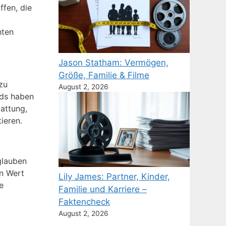
ffen, die
hten
Jason Statham: Vermögen,
Größe, Familie & Filme
zu
August 2, 2026
nds haben
tattung,
ieren.
 glauben
en Wert
Lily James: Partner, Kinder,
e
Familie und Karriere –
Faktencheck
August 2, 2026