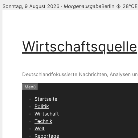
Sonntag, 9 August 2026 ·
Morgenausgabe
Berlin ☀ 28°C
E
Zum
Inhalt
springen
Wirtschaftsquelle
Deutschlandfokussierte Nachrichten, Analysen un
Menü
Startseite
Politik
Wirtschaft
Technik
Welt
Reportage