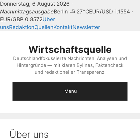
Donnerstag, 6 August 2026 ·
Nachmittagsausgabe
Berlin ⛅ 27°C
EUR/USD 1.1554 ·
EUR/GBP 0.8572
Über
uns
Redaktion
Quellen
Kontakt
Newsletter
Zum
Inhalt
Wirtschaftsquelle
springen
Deutschlandfokussierte Nachrichten, Analysen und
Hintergründe — mit klaren Bylines, Faktencheck
und redaktioneller Transparenz.
Menü
Über uns