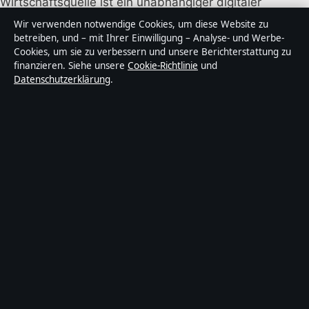
Wirtschaftsquelle ist ein unabhängiger digitaler
Nachrichtenanbieter mit Fokus auf Politik, Wirtschaft,
Wir verwenden notwendige Cookies, um diese Website zu
Technik und Gesellschaft in Deutschland. Jeder Artikel
betreiben, und – mit Ihrer Einwilligung – Analyse- und Werbe-
Cookies, um sie zu verbessern und unsere Berichterstattung zu
trägt eine Byline, wird von einem Redakteur geprüft
finanzieren. Siehe unsere
Cookie-Richtlinie
und
und vor der Veröffentlichung faktengecheckt.
Datenschutzerklärung
.
Die Inhalte dienen ausschließlich der allgemeinen
Information. Allgemeine Anfragen:
info@wirtschaftsquelle.de
. Berichtigungen:
corrections@wirtschaftsquelle.de
.
Herausgeber:
Wirtschaftsq Media Ltd., Valletta ·
Verantwortlicher Herausgeber:
Daniel Simon,
Chefredakteur · Malta Business Registry C 92009
© 2026 Wirtschaftsquelle · Wirtschaftsq Media Ltd. ·