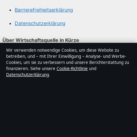
Barrierefreiheitserklärung
Datenschutzerklärung
Über Wirtschaftsquelle in Kürze
Wir verwenden notwendige Cookies, um diese Website zu
Wirtschaftsquelle ist ein unabhängiger digitaler
betreiben, und – mit Ihrer Einwilligung – Analyse- und Werbe-
Nachrichtenanbieter mit Fokus auf Politik, Wirtschaft,
Cookies, um sie zu verbessern und unsere Berichterstattung zu
Technik und Gesellschaft in Deutschland. Jeder Artikel
finanzieren. Siehe unsere
Cookie-Richtlinie
und
Datenschutzerklärung
.
trägt eine Byline, wird von einem Redakteur geprüft und
vor der Veröffentlichung faktengecheckt.
Die Inhalte dienen ausschließlich der allgemeinen
Information. Allgemeine Anfragen:
info@wirtschaftsquelle.de
. Berichtigungen:
corrections@wirtschaftsquelle.de
.