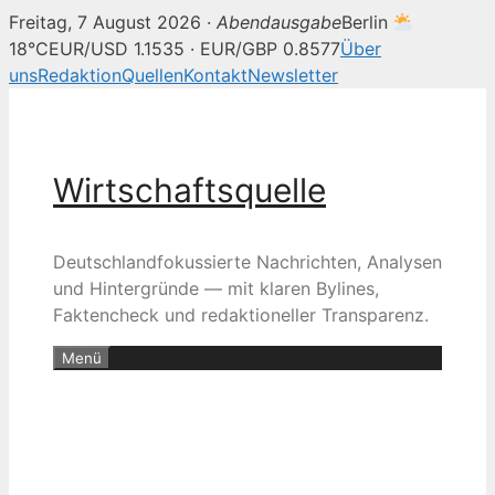
Freitag, 7 August 2026 ·
Abendausgabe
Berlin
18°C
EUR/USD 1.1535 · EUR/GBP 0.8577
Über
uns
Redaktion
Quellen
Kontakt
Newsletter
Zum
Inhalt
springen
Wirtschaftsquelle
Deutschlandfokussierte Nachrichten, Analysen
und Hintergründe — mit klaren Bylines,
Faktencheck und redaktioneller Transparenz.
Menü