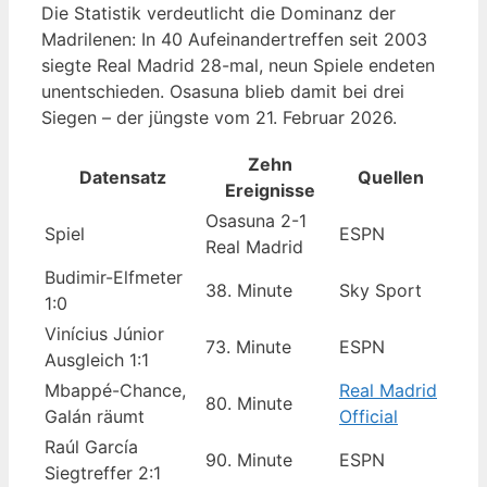
Die Statistik verdeutlicht die Dominanz der
Madrilenen: In 40 Aufeinandertreffen seit 2003
siegte Real Madrid 28-mal, neun Spiele endeten
unentschieden. Osasuna blieb damit bei drei
Siegen – der jüngste vom 21. Februar 2026.
Zehn
Datensatz
Quellen
Ereignisse
Osasuna 2-1
Spiel
ESPN
Real Madrid
Budimir-Elfmeter
38. Minute
Sky Sport
1:0
Vinícius Júnior
73. Minute
ESPN
Ausgleich 1:1
Mbappé-Chance,
Real Madrid
80. Minute
Galán räumt
Official
Raúl García
90. Minute
ESPN
Siegtreffer 2:1