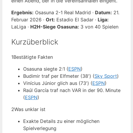
einen Abend, der in die Vereinsannalen eingeht.
Ergebnis:
Osasuna 2-1 Real Madrid ·
Datum:
21.
Februar 2026 ·
Ort:
Estadio El Sadar ·
Liga:
LaLiga ·
H2H-Siege Osasuna:
3 von 40 Spielen
Kurzüberblick
1
Bestätigte Fakten
Osasuna siegte 2:1 (
ESPN
)
Budimir traf per Elfmeter (38′) (
Sky Sport
)
Vinícius Júnior glich aus (73′) (
ESPN
)
Raúl García traf nach VAR in der 90. Minute
(
ESPN
)
2
Was unklar ist
Exakte Details zu einer möglichen
Spielverlegung