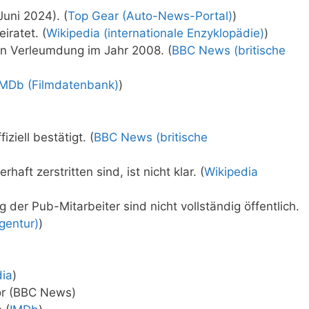
uni 2024). (
Top Gear (Auto-News-Portal)
)
iratet. (
Wikipedia (internationale Enzyklopädie)
)
n Verleumdung im Jahr 2008. (
BBC News (britische
IMDb (Filmdatenbank)
)
ziell bestätigt. (
BBC News (britische
ft zerstritten sind, ist nicht klar. (
Wikipedia
der Pub-Mitarbeiter sind nicht vollständig öffentlich.
gentur)
)
dia
)
or (BBC News)