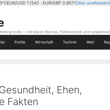
23°C
EUR/USD 1.1542 · EUR/GBP 0.8571
Über uns
Redakti
e
intergründe — mit klaren Bylines, Faktencheck und redaktionel
ite
Politik
Wirtschaft
Technik
Welt
Rep
Gesundheit, Ehen,
le Fakten