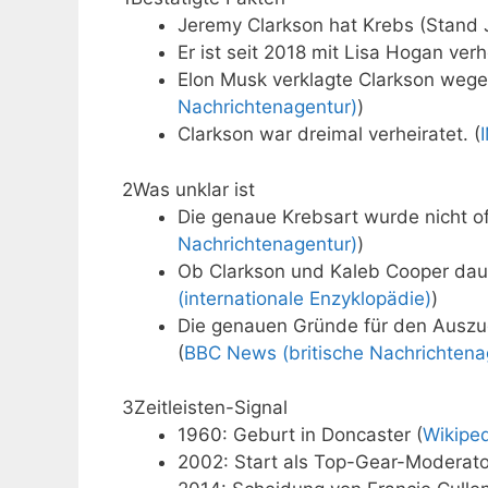
Jeremy Clarkson hat Krebs (Stand J
Er ist seit 2018 mit Lisa Hogan verhe
Elon Musk verklagte Clarkson wege
Nachrichtenagentur)
)
Clarkson war dreimal verheiratet. (
2
Was unklar ist
Die genaue Krebsart wurde nicht offi
Nachrichtenagentur)
)
Ob Clarkson und Kaleb Cooper dauerha
(internationale Enzyklopädie)
)
Die genauen Gründe für den Auszug 
(
BBC News (britische Nachrichtena
3
Zeitleisten-Signal
1960: Geburt in Doncaster (
Wikipe
2002: Start als Top-Gear-Moderat