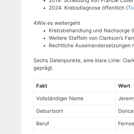
2014: Scheidung von Francie Cullen
2024: Krebsdiagnose öffentlich (
To
4
Wie es weitergeht
Krebsbehandlung und Nachsorge 
Weitere Staffeln von Clarkson’s F
Rechtliche Auseinandersetzungen 
Sechs Datenpunkte, eine klare Linie: Cl
geprägt.
Fakt
Wert
Vollständiger Name
Jeremy
Geburtsort
Doncas
Beruf
Fernse