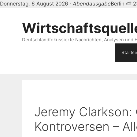
Donnerstag, 6 August 2026 ·
Abendausgabe
Berlin ⛅ 
Zum
Inhalt
Wirtschaftsquell
springen
Deutschlandfokussierte Nachrichten, Analysen und H
Startse
Jeremy Clarkson: 
Kontroversen – Al