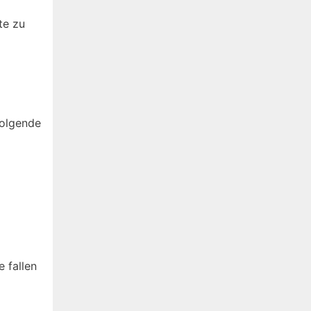
te zu
folgende
 fallen