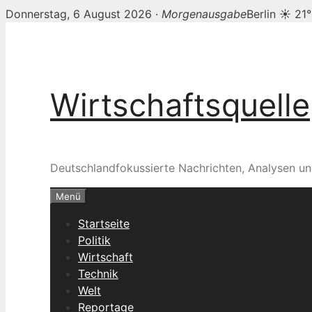
Donnerstag, 6 August 2026 ·
Morgenausgabe
Berlin ☀ 21
Zum
Inhalt
springen
Wirtschaftsquelle
Deutschlandfokussierte Nachrichten, Analysen un
Menü
Startseite
Politik
Wirtschaft
Technik
Welt
Reportage