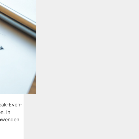
reak-Even-
n. In
anwenden.