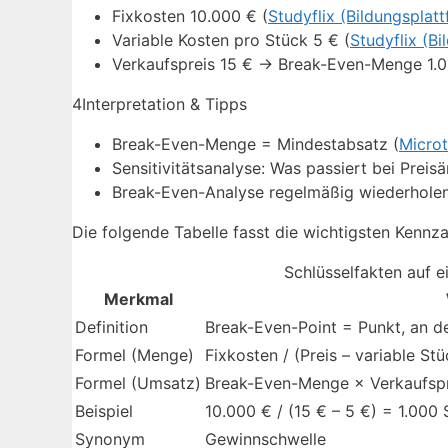
Fixkosten 10.000 € (
Studyflix (Bildungsplat
Variable Kosten pro Stück 5 € (
Studyflix (B
Verkaufspreis 15 € → Break-Even-Menge 1.0
4
Interpretation & Tipps
Break-Even-Menge = Mindestabsatz (
Microt
Sensitivitätsanalyse: Was passiert bei Preis
Break-Even-Analyse regelmäßig wiederholen
Die folgende Tabelle fasst die wichtigsten Kenn
Schlüsselfakten auf e
Merkmal
Definition
Break-Even-Point = Punkt, an d
Formel (Menge)
Fixkosten / (Preis – variable St
Formel (Umsatz)
Break-Even-Menge × Verkaufspr
Beispiel
10.000 € / (15 € – 5 €) = 1.000
Synonym
Gewinnschwelle