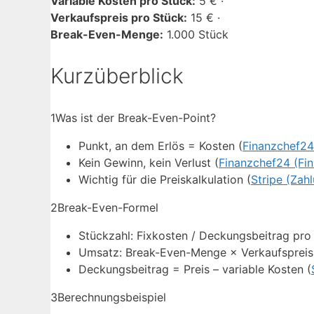
Variable Kosten pro Stück:
5 € ·
Verkaufspreis pro Stück:
15 € ·
Break-Even-Menge:
1.000 Stück
Kurzüberblick
1
Was ist der Break-Even-Point?
Punkt, an dem Erlös = Kosten (
Finanzchef24
Kein Gewinn, kein Verlust (
Finanzchef24 (Fi
Wichtig für die Preiskalkulation (
Stripe (Zah
2
Break-Even-Formel
Stückzahl: Fixkosten / Deckungsbeitrag pro
Umsatz: Break-Even-Menge × Verkaufspreis
Deckungsbeitrag = Preis – variable Kosten (
3
Berechnungsbeispiel