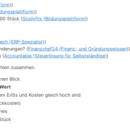
tform)
)
ildungsplattform)
)
00 Stück (
Studyflix (Bildungsplattform)
)
ech (ERP-Spezialist)
)
änderungen? (
Finanzchef24 (Finanz- und Gründungswissen)
 (
Accountable (Steuerlösung für Selbstständige)
)
zahlen zusammen.
inen Blick
Wert
em Erlös und Kosten gleich hoch sind
ückkosten)
eis
 Stück