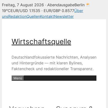
Freitag, 7 August 2026 ·
Abendausgabe
Berlin
19°C
EUR/USD 1.1535 · EUR/GBP 0.8577
Über
uns
Redaktion
Quellen
Kontakt
Newsletter
Zum
Inhalt
springen
Wirtschaftsquelle
Deutschlandfokussierte Nachrichten, Analysen
und Hintergründe — mit klaren Bylines,
Faktencheck und redaktioneller Transparenz.
Menü