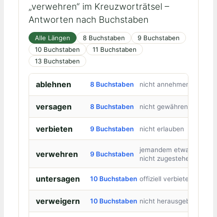
„verwehren“ im Kreuzworträtsel –
Antworten nach Buchstaben
Alle Längen
8 Buchstaben
9 Buchstaben
10 Buchstaben
11 Buchstaben
13 Buchstaben
ablehnen
8 Buchstaben
nicht annehmen
versagen
8 Buchstaben
nicht gewähren
verbieten
9 Buchstaben
nicht erlauben
jemandem etwas
verwehren
9 Buchstaben
nicht zugestehen
untersagen
10 Buchstaben
offiziell verbieten
verweigern
10 Buchstaben
nicht herausgeben