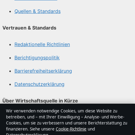
Quellen & Standards
Vertrauen & Standards
Redaktionelle Richtlinien
Berichtigungspolitik
Barrierefreiheitserklärung
Datenschutzerklärung
Über Wirtschaftsquelle in Kürze
Wir verwenden notwendige Cookies, um diese Website zu
Wirtschaftsquelle ist ein unabhängiger digitaler
betreiben, und – mit Ihrer Einwilligung – Analyse- und Werbe-
Nachrichtenanbieter mit Fokus auf Politik, Wirtschaft,
Cookies, um sie zu verbessern und unsere Berichterstattung zu
Technik und Gesellschaft in Deutschland. Jeder Artikel
finanzieren. Siehe unsere
Cookie-Richtlinie
und