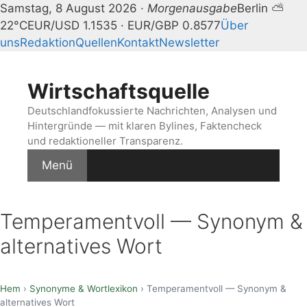
Samstag, 8 August 2026 ·
Morgenausgabe
Berlin ⛅
22°C
EUR/USD 1.1535 · EUR/GBP 0.8577
Über
uns
Redaktion
Quellen
Kontakt
Newsletter
Zum
Inhalt
Wirtschaftsquelle
springen
Deutschlandfokussierte Nachrichten, Analysen und
Hintergründe — mit klaren Bylines, Faktencheck
und redaktioneller Transparenz.
Menü
Temperamentvoll — Synonym &
alternatives Wort
Hem
›
Synonyme & Wortlexikon
› Temperamentvoll — Synonym &
alternatives Wort