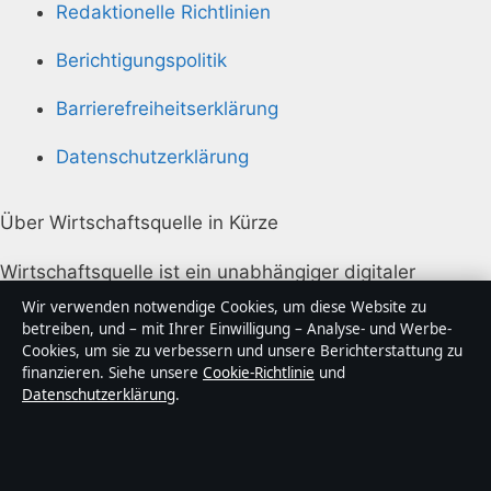
Redaktionelle Richtlinien
Berichtigungspolitik
Barrierefreiheitserklärung
Datenschutzerklärung
Über Wirtschaftsquelle in Kürze
Wirtschaftsquelle ist ein unabhängiger digitaler
Nachrichtenanbieter mit Fokus auf Politik, Wirtschaft,
Wir verwenden notwendige Cookies, um diese Website zu
Technik und Gesellschaft in Deutschland. Jeder Artikel
betreiben, und – mit Ihrer Einwilligung – Analyse- und Werbe-
Cookies, um sie zu verbessern und unsere Berichterstattung zu
trägt eine Byline, wird von einem Redakteur geprüft
finanzieren. Siehe unsere
Cookie-Richtlinie
und
und vor der Veröffentlichung faktengecheckt.
Datenschutzerklärung
.
Die Inhalte dienen ausschließlich der allgemeinen
Information. Allgemeine Anfragen: