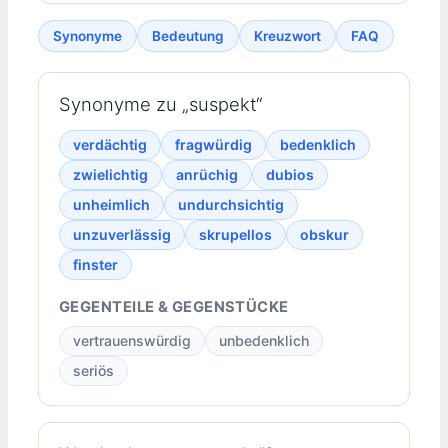
Synonyme
Bedeutung
Kreuzwort
FAQ
Synonyme zu „suspekt“
verdächtig
fragwürdig
bedenklich
zwielichtig
anrüchig
dubios
unheimlich
undurchsichtig
unzuverlässig
skrupellos
obskur
finster
GEGENTEILE & GEGENSTÜCKE
vertrauenswürdig
unbedenklich
seriös