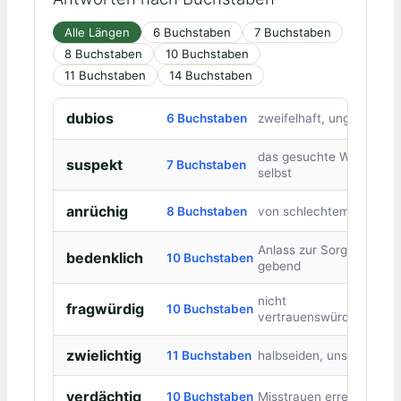
Alle Längen
6 Buchstaben
7 Buchstaben
8 Buchstaben
10 Buchstaben
11 Buchstaben
14 Buchstaben
dubios
6 Buchstaben
zweifelhaft, ungewiss
das gesuchte Wort
suspekt
7 Buchstaben
selbst
anrüchig
8 Buchstaben
von schlechtem Ruf
Anlass zur Sorge
bedenklich
10 Buchstaben
gebend
nicht
fragwürdig
10 Buchstaben
vertrauenswürdig
zwielichtig
11 Buchstaben
halbseiden, unseriös
verdächtig
10 Buchstaben
Misstrauen erregend