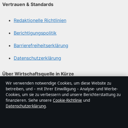
Vertrauen & Standards
Redaktionelle Richtlinien
Berichtigungspolitik
Barrierefreiheitserklärung
Datenschutzerklärung
Über Wirtschaftsquelle in Kürze
Wir verwenden notwendige Cookies, um diese Website zu
Wirtschaftsquelle ist ein unabhängiger digitaler
betreiben, und – mit Ihrer Einwilligung – Analyse- und Werbe-
Nachrichtenanbieter mit Fokus auf Politik, Wirtschaft,
Cookies, um sie zu verbessern und unsere Berichterstattung zu
Technik und Gesellschaft in Deutschland. Jeder Artikel
finanzieren. Siehe unsere
Cookie-Richtlinie
und
Datenschutzerklärung
.
trägt eine Byline, wird von einem Redakteur geprüft und
vor der Veröffentlichung faktengecheckt.
Die Inhalte dienen ausschließlich der allgemeinen