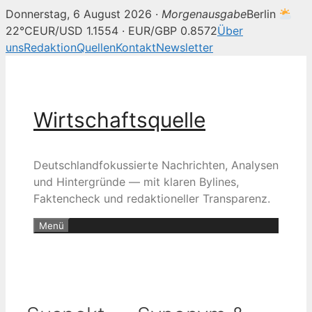
Donnerstag, 6 August 2026 ·
Morgenausgabe
Berlin
22°C
EUR/USD 1.1554 · EUR/GBP 0.8572
Über
uns
Redaktion
Quellen
Kontakt
Newsletter
Zum
Inhalt
springen
Wirtschaftsquelle
Deutschlandfokussierte Nachrichten, Analysen
und Hintergründe — mit klaren Bylines,
Faktencheck und redaktioneller Transparenz.
Menü