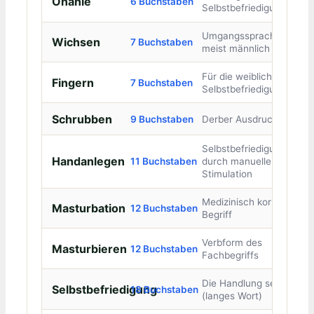
Onanie
6 Buchstaben
Selbstbefriedigung
Umgangssprachlich,
Wichsen
7 Buchstaben
meist männlich
Für die weibliche
Fingern
7 Buchstaben
Selbstbefriedigung
Schrubben
9 Buchstaben
Derber Ausdruck
Selbstbefriedigung
Handanlegen
11 Buchstaben
durch manuelle
Stimulation
Medizinisch korrekter
Masturbation
12 Buchstaben
Begriff
Verbform des
Masturbieren
12 Buchstaben
Fachbegriffs
Die Handlung selbst
Selbstbefriedigung
18 Buchstaben
(langes Wort)