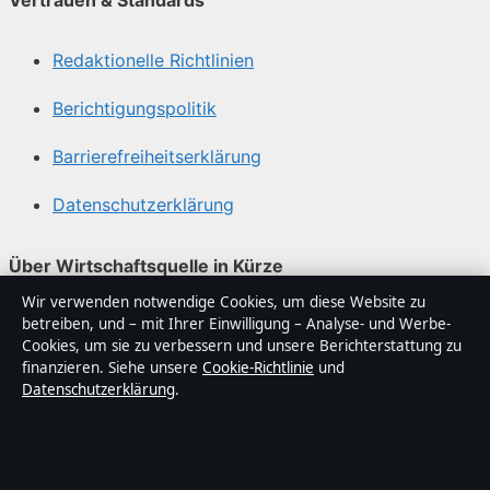
Vertrauen & Standards
Redaktionelle Richtlinien
Berichtigungspolitik
Barrierefreiheitserklärung
Datenschutzerklärung
Über Wirtschaftsquelle in Kürze
Wir verwenden notwendige Cookies, um diese Website zu
Wirtschaftsquelle ist ein unabhängiger digitaler
betreiben, und – mit Ihrer Einwilligung – Analyse- und Werbe-
Nachrichtenanbieter mit Fokus auf Politik, Wirtschaft,
Cookies, um sie zu verbessern und unsere Berichterstattung zu
Technik und Gesellschaft in Deutschland. Jeder Artikel
finanzieren. Siehe unsere
Cookie-Richtlinie
und
Datenschutzerklärung
.
trägt eine Byline, wird von einem Redakteur geprüft und
vor der Veröffentlichung faktengecheckt.
Die Inhalte dienen ausschließlich der allgemeinen
Information. Allgemeine Anfragen: