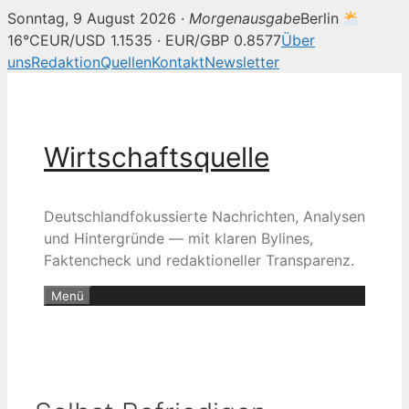
Sonntag, 9 August 2026 ·
Morgenausgabe
Berlin
16°C
EUR/USD 1.1535 · EUR/GBP 0.8577
Über
uns
Redaktion
Quellen
Kontakt
Newsletter
Zum
Inhalt
springen
Wirtschaftsquelle
Deutschlandfokussierte Nachrichten, Analysen
und Hintergründe — mit klaren Bylines,
Faktencheck und redaktioneller Transparenz.
Menü