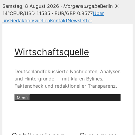
Samstag, 8 August 2026 ·
Morgenausgabe
Berlin ☀
14°C
EUR/USD 1.1535 · EUR/GBP 0.8577
Über
uns
Redaktion
Quellen
Kontakt
Newsletter
Zum
Inhalt
springen
Wirtschaftsquelle
Deutschlandfokussierte Nachrichten, Analysen
und Hintergründe — mit klaren Bylines,
Faktencheck und redaktioneller Transparenz.
Menü