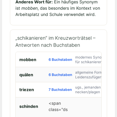
Anderes Wort für:
Ein häufiges Synonym
ist
mobben
, das besonders im Kontext von
Arbeitsplatz und Schule verwendet wird.
„schikanieren“ im Kreuzworträtsel –
Antworten nach Buchstaben
modernes Synonym
mobben
6 Buchstaben
für schikanieren
allgemeine Form des
quälen
6 Buchstaben
Leidenszufügens
ugs., jemanden
triezen
7 Buchstaben
necken/plagen
<span
schinden
class="ds