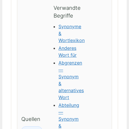
Verwandte
Begriffe
Synonyme
&
Wortlexikon
Anderes
Wort für
Abgrenzen
—
Synonym
&
alternatives
Wort
Abteilung
—
Quellen
Synonym
&