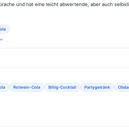
rache und hat eine leicht abwertende, aber auch selbst
ola
le
ola
Rotwein-Cola
Billig-Cocktail
Partygetränk
Obda