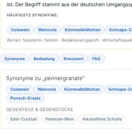
ist. Der Begriff stammt aus der deutschen Umgangssp
HÄUFIGSTE SYNONYME:
Colawein
Weincola
Kümmelblättchen
Schnaps-C
Wortart: Substantiv, feminin · Redaktionell geprüft · Wirtschaftsquel
Synonyme
Bedeutung
Kreuzwort
FAQ
Synonyme zu „pennergranate“
Colawein
Weincola
Kümmelblättchen
Schnaps-C
Punsch-Ersatz
GEGENTEILE & GEGENSTÜCKE
Edel-Cocktail
Premium-Wein
Alkoholfreie Schorle