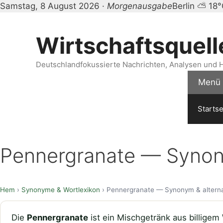
Samstag, 8 August 2026 ·
Morgenausgabe
Berlin ⛅ 18
Zum
Inhalt
Wirtschaftsquell
springen
Deutschlandfokussierte Nachrichten, Analysen und H
Menü
Startse
Pennergranate — Synony
Hem
›
Synonyme & Wortlexikon
› Pennergranate — Synonym & alterna
Die
Pennergranate
ist ein Mischgetränk aus billige