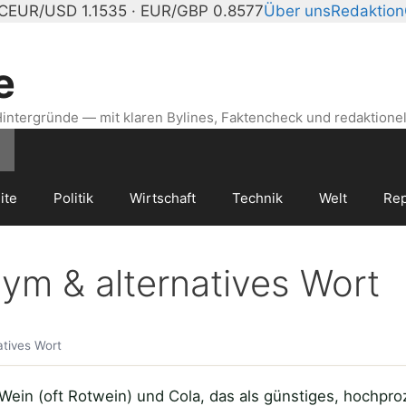
°C
EUR/USD 1.1535 · EUR/GBP 0.8577
Über uns
Redaktion
e
intergründe — mit klaren Bylines, Faktencheck und redaktionel
ite
Politik
Wirtschaft
Technik
Welt
Rep
m & alternatives Wort
tives Wort
m Wein (oft Rotwein) und Cola, das als günstiges, hochp