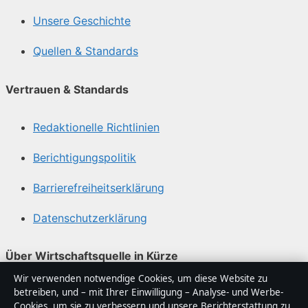
Unsere Geschichte
Quellen & Standards
Vertrauen & Standards
Redaktionelle Richtlinien
Berichtigungspolitik
Barrierefreiheitserklärung
Datenschutzerklärung
Über Wirtschaftsquelle in Kürze
Wir verwenden notwendige Cookies, um diese Website zu
Wirtschaftsquelle ist ein unabhängiger digitaler
betreiben, und – mit Ihrer Einwilligung – Analyse- und Werbe-
Nachrichtenanbieter mit Fokus auf Politik, Wirtschaft,
Cookies, um sie zu verbessern und unsere Berichterstattung zu