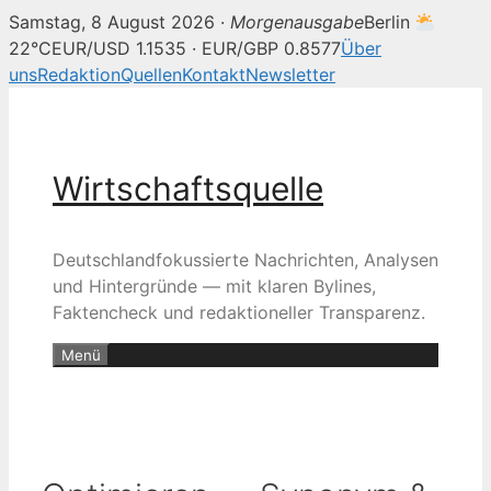
Samstag, 8 August 2026 ·
Morgenausgabe
Berlin
22°C
EUR/USD 1.1535 · EUR/GBP 0.8577
Über
uns
Redaktion
Quellen
Kontakt
Newsletter
Zum
Inhalt
springen
Wirtschaftsquelle
Deutschlandfokussierte Nachrichten, Analysen
und Hintergründe — mit klaren Bylines,
Faktencheck und redaktioneller Transparenz.
Menü