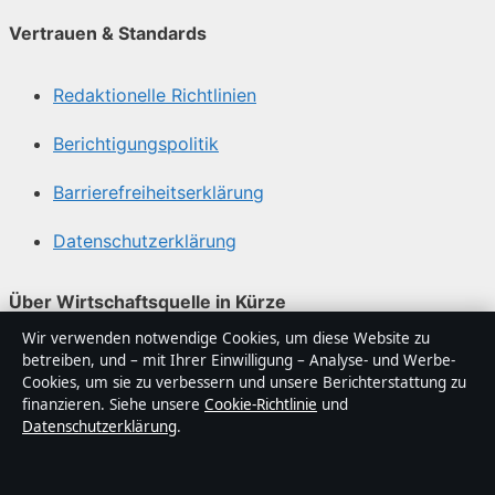
Vertrauen & Standards
Redaktionelle Richtlinien
Berichtigungspolitik
Barrierefreiheitserklärung
Datenschutzerklärung
Über Wirtschaftsquelle in Kürze
Wir verwenden notwendige Cookies, um diese Website zu
Wirtschaftsquelle ist ein unabhängiger digitaler
betreiben, und – mit Ihrer Einwilligung – Analyse- und Werbe-
Nachrichtenanbieter mit Fokus auf Politik, Wirtschaft,
Cookies, um sie zu verbessern und unsere Berichterstattung zu
Technik und Gesellschaft in Deutschland. Jeder Artikel
finanzieren. Siehe unsere
Cookie-Richtlinie
und
Datenschutzerklärung
.
trägt eine Byline, wird von einem Redakteur geprüft und
vor der Veröffentlichung faktengecheckt.