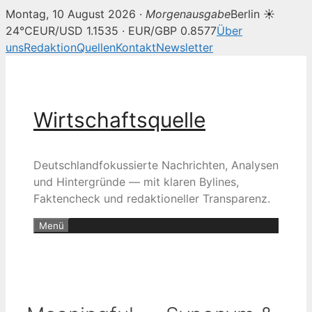
Montag, 10 August 2026 ·
Morgenausgabe
Berlin ☀
24°C
EUR/USD 1.1535 · EUR/GBP 0.8577
Über
uns
Redaktion
Quellen
Kontakt
Newsletter
Zum
Inhalt
springen
Wirtschaftsquelle
Deutschlandfokussierte Nachrichten, Analysen
und Hintergründe — mit klaren Bylines,
Faktencheck und redaktioneller Transparenz.
Menü