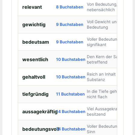
Von Bedeutung, nicht
relevant
8 Buchstaben
nebensächlich
Voll Gewicht und
gewichtig
9 Buchstaben
Bedeutung
Voller Bedeutung,
bedeutsam
9 Buchstaben
signifikant
Den Kern der Sache
wesentlich
10 Buchstaben
betreffend
Reich an Inhalt und
gehaltvoll
10 Buchstaben
Substanz
In die Tiefe gehend,
tiefgründig
11 Buchstaben
nicht flach
Viel Aussagekraft
aussagekräftig
14 Buchstaben
besitzend
Voller Bedeutung und
bedeutungsvoll
14 Buchstaben
Sinn