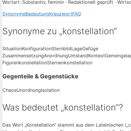
Wortart: Substantiv, feminin · Redaktionell geprüft · Wirts
Synonyme
Bedeutung
Kreuzwort
FAQ
Synonyme zu „konstellation“
Situation
Konfiguration
Sternbild
Lage
Gefüge
Zusammensetzung
Anordnung
Umstand
Kontext
Gemengela
Figurenkonstellation
Sternenkonstellation
Gegenteile & Gegenstücke
Chaos
Unordnung
Isolation
Was bedeutet „konstellation“?
Das Wort „Konstellation“ stammt aus dem Lateinischen („c