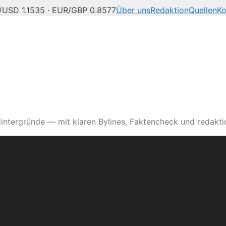
/USD 1.1535 · EUR/GBP 0.8577
Über uns
Redaktion
Quellen
Ko
intergründe — mit klaren Bylines, Faktencheck und redaktio