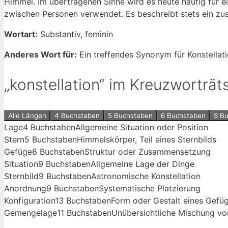
Himmel. Im übertragenen Sinne wird es heute häufig für 
zwischen Personen verwendet. Es beschreibt stets ein 
Wortart:
Substantiv, feminin
Anderes Wort für:
Ein treffendes Synonym für Konstellat
„konstellation“ im Kreuzworträ
Alle Längen
4 Buchstaben
5 Buchstaben
6 Buchstaben
9 B
Lage
4 Buchstaben
Allgemeine Situation oder Position
Stern
5 Buchstaben
Himmelskörper, Teil eines Sternbilds
Gefüge
6 Buchstaben
Struktur oder Zusammensetzung
Situation
9 Buchstaben
Allgemeine Lage der Dinge
Sternbild
9 Buchstaben
Astronomische Konstellation
Anordnung
9 Buchstaben
Systematische Platzierung
Konfiguration
13 Buchstaben
Form oder Gestalt eines Gefü
Gemengelage
11 Buchstaben
Unübersichtliche Mischung v