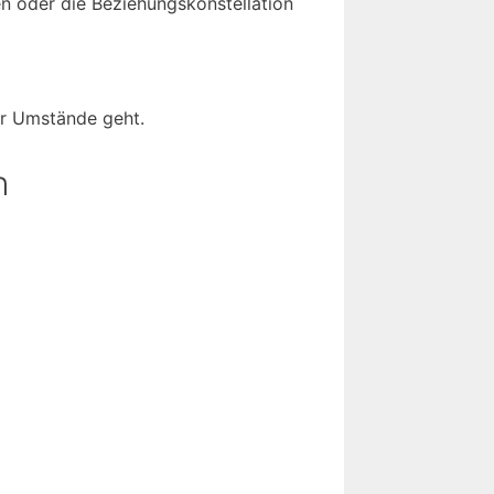
n oder die Beziehungskonstellation
er Umstände geht.
n