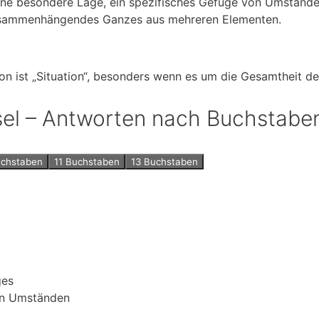
eine besondere Lage, ein spezifisches Gefüge von Umstände
zusammenhängendes Ganzes aus mehreren Elementen.
ion ist „Situation“, besonders wenn es um die Gesamtheit d
tsel – Antworten nach Buchstabe
uchstaben
11 Buchstaben
13 Buchstaben
ges
on Umständen