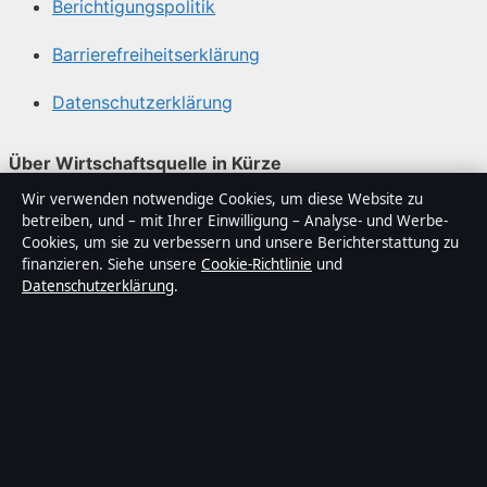
Berichtigungspolitik
Barrierefreiheitserklärung
Datenschutzerklärung
Über Wirtschaftsquelle in Kürze
Wir verwenden notwendige Cookies, um diese Website zu
Wirtschaftsquelle ist ein unabhängiger digitaler
betreiben, und – mit Ihrer Einwilligung – Analyse- und Werbe-
Nachrichtenanbieter mit Fokus auf Politik, Wirtschaft,
Cookies, um sie zu verbessern und unsere Berichterstattung zu
Technik und Gesellschaft in Deutschland. Jeder Artikel
finanzieren. Siehe unsere
Cookie-Richtlinie
und
Datenschutzerklärung
.
trägt eine Byline, wird von einem Redakteur geprüft und
vor der Veröffentlichung faktengecheckt.
Die Inhalte dienen ausschließlich der allgemeinen
Information. Allgemeine Anfragen:
info@wirtschaftsquelle.de
. Berichtigungen:
corrections@wirtschaftsquelle.de
.