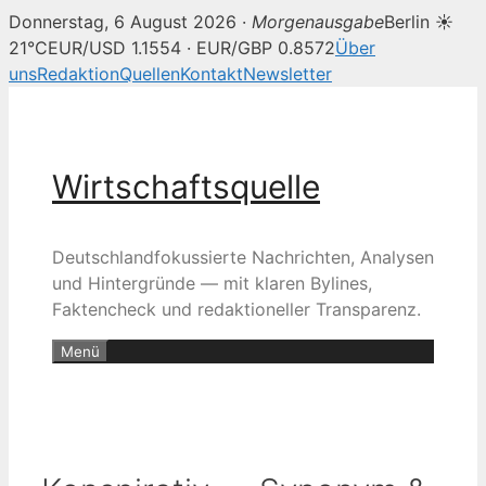
Donnerstag, 6 August 2026 ·
Morgenausgabe
Berlin ☀
21°C
EUR/USD 1.1554 · EUR/GBP 0.8572
Über
uns
Redaktion
Quellen
Kontakt
Newsletter
Zum
Inhalt
springen
Wirtschaftsquelle
Deutschlandfokussierte Nachrichten, Analysen
und Hintergründe — mit klaren Bylines,
Faktencheck und redaktioneller Transparenz.
Menü