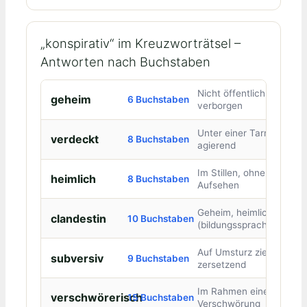
„konspirativ“ im Kreuzworträtsel –
Antworten nach Buchstaben
Nicht öffentlich,
geheim
6 Buchstaben
verborgen
Unter einer Tarnung
verdeckt
8 Buchstaben
agierend
Im Stillen, ohne
heimlich
8 Buchstaben
Aufsehen
Geheim, heimlich
clandestin
10 Buchstaben
(bildungssprachlich)
Auf Umsturz zielend,
subversiv
9 Buchstaben
zersetzend
Im Rahmen einer
verschwörerisch
15 Buchstaben
Verschwörung