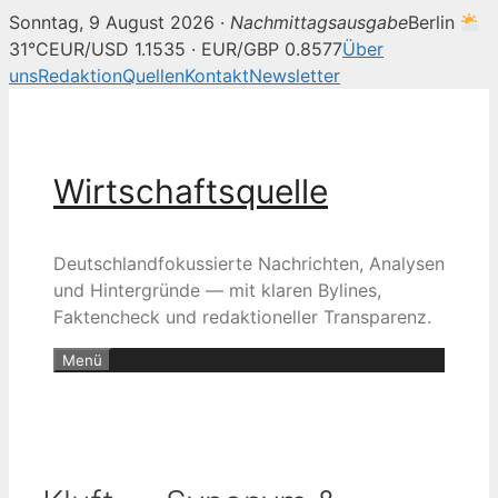
Sonntag, 9 August 2026 ·
Nachmittagsausgabe
Berlin
31°C
EUR/USD 1.1535 · EUR/GBP 0.8577
Über
uns
Redaktion
Quellen
Kontakt
Newsletter
Zum
Inhalt
springen
Wirtschaftsquelle
Deutschlandfokussierte Nachrichten, Analysen
und Hintergründe — mit klaren Bylines,
Faktencheck und redaktioneller Transparenz.
Menü