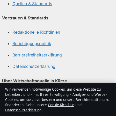
Quellen & Standards
Vertrauen & Standards
Redaktionelle Richtlinien
Berichtigungspolitik
Barrierefreiheitserklärung
Datenschutzerklärung
Über Wirtschaftsquelle in Kürze
Wir verwenden notwendige Cookies, um diese Website zu
Wirtschaftsquelle ist ein unabhängiger digitaler
betreiben, und – mit Ihrer Einwilligung – Analyse- und Werbe-
Nachrichtenanbieter mit Fokus auf Politik, Wirtschaft,
Cookies, um sie zu verbessern und unsere Berichterstattung zu
Technik und Gesellschaft in Deutschland. Jeder Artikel
finanzieren. Siehe unsere
Cookie-Richtlinie
und
Datenschutzerklärung
.
trägt eine Byline, wird von einem Redakteur geprüft und