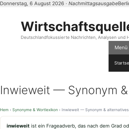
Donnerstag, 6 August 2026 ·
Nachmittagsausgabe
Berl
Zum
Inhalt
Wirtschaftsquell
springen
Deutschlandfokussierte Nachrichten, Analysen und H
Menü
Startse
Inwieweit — Synonym & 
Hem
›
Synonyme & Wortlexikon
› Inwieweit — Synonym & alternatives
inwieweit
ist ein Frageadverb, das nach dem Grad od