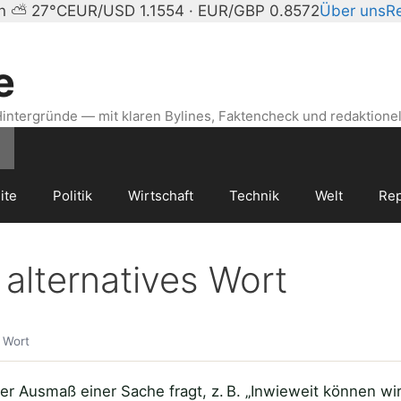
in ⛅ 27°C
EUR/USD 1.1554 · EUR/GBP 0.8572
Über uns
R
e
intergründe — mit klaren Bylines, Faktencheck und redaktionel
ite
Politik
Wirtschaft
Technik
Welt
Rep
alternatives Wort
 Wort
er Ausmaß einer Sache fragt, z. B. „Inwieweit können wi