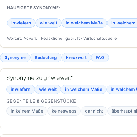
HÄUFIGSTE SYNONYME:
inwiefern
wie weit
in welchem Maße
in welchem
Wortart: Adverb · Redaktionell geprüft · Wirtschaftsquelle
Synonyme
Bedeutung
Kreuzwort
FAQ
Synonyme zu „inwieweit“
inwiefern
wie weit
in welchem Maße
in welchem
GEGENTEILE & GEGENSTÜCKE
in keinem Maße
keineswegs
gar nicht
überhaupt n