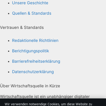
Unsere Geschichte
Quellen & Standards
Vertrauen & Standards
Redaktionelle Richtlinien
Berichtigungspolitik
Barrierefreiheitserklärung
Datenschutzerklärung
Über Wirtschaftsquelle in Kürze
Wirtschaftsquelle ist ein unabhängiger digitaler
Nachrichtenanbieter mit Fokus auf Politik, Wirtschaft,
Wir verwenden notwendige Cookies, um diese Website zu