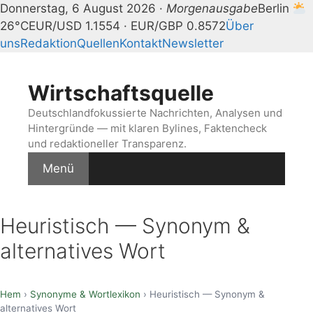
Donnerstag, 6 August 2026 ·
Morgenausgabe
Berlin
26°C
EUR/USD 1.1554 · EUR/GBP 0.8572
Über
uns
Redaktion
Quellen
Kontakt
Newsletter
Zum
Inhalt
Wirtschaftsquelle
springen
Deutschlandfokussierte Nachrichten, Analysen und
Hintergründe — mit klaren Bylines, Faktencheck
und redaktioneller Transparenz.
Menü
Heuristisch — Synonym &
alternatives Wort
Hem
›
Synonyme & Wortlexikon
› Heuristisch — Synonym &
alternatives Wort