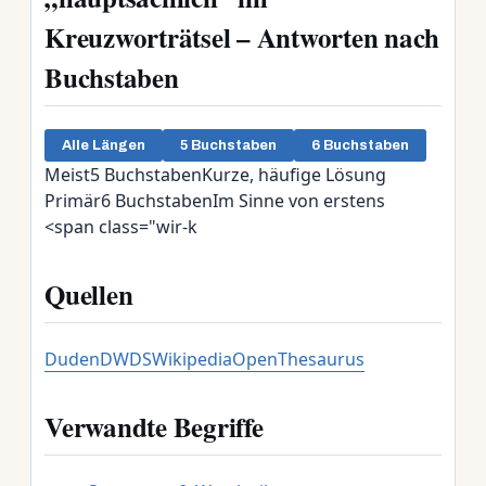
Kreuzworträtsel – Antworten nach
Buchstaben
Alle Längen
5 Buchstaben
6 Buchstaben
Meist
5 Buchstaben
Kurze, häufige Lösung
Primär
6 Buchstaben
Im Sinne von erstens
<span class="wir-k
Quellen
Duden
DWDS
Wikipedia
OpenThesaurus
Verwandte Begriffe