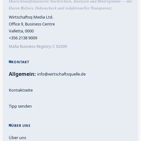
Deutschlandfokussierte Nachrichten, Analysen und Hintergründe — mit
klaren Bylines, Faktencheck und redaktioneller Transparenz.
Wirtschaftsq Media Ltd.
Office 9, Business Centre
Valletta, 0000
+356 2138 9009
Malta Business Registry: C 92009
KONTAKT
Allgemein:
info@wirtschaftsquelle.de
Kontaktseite
Tipp senden
ÜBER UNS
Über uns