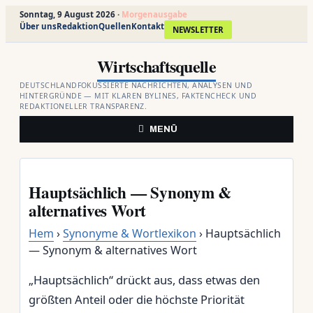
Sonntag, 9 August 2026 ·
Morgenausgabe
Über uns
Redaktion
Quellen
Kontakt
NEWSLETTER
Zum
Wirtschaftsquelle
Inhalt
springen
DEUTSCHLANDFOKUSSIERTE NACHRICHTEN, ANALYSEN UND
HINTERGRÜNDE — MIT KLAREN BYLINES, FAKTENCHECK UND
REDAKTIONELLER TRANSPARENZ.
MENÜ
Hauptsächlich — Synonym &
alternatives Wort
Hem
›
Synonyme & Wortlexikon
› Hauptsächlich
— Synonym & alternatives Wort
„Hauptsächlich“ drückt aus, dass etwas den
größten Anteil oder die höchste Priorität