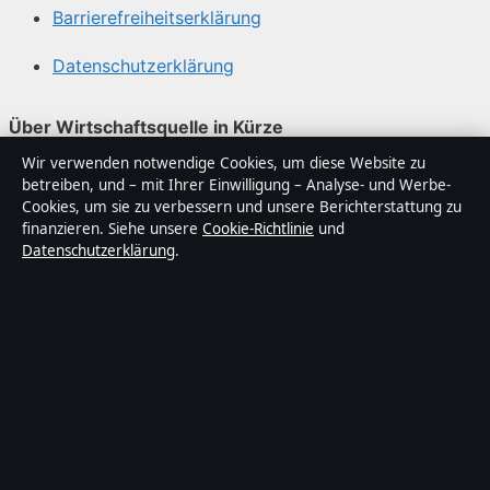
Barrierefreiheitserklärung
Datenschutzerklärung
Über Wirtschaftsquelle in Kürze
Wir verwenden notwendige Cookies, um diese Website zu
Wirtschaftsquelle ist ein unabhängiger digitaler
betreiben, und – mit Ihrer Einwilligung – Analyse- und Werbe-
Nachrichtenanbieter mit Fokus auf Politik, Wirtschaft,
Cookies, um sie zu verbessern und unsere Berichterstattung zu
Technik und Gesellschaft in Deutschland. Jeder Artikel
finanzieren. Siehe unsere
Cookie-Richtlinie
und
Datenschutzerklärung
.
trägt eine Byline, wird von einem Redakteur geprüft und
vor der Veröffentlichung faktengecheckt.
Die Inhalte dienen ausschließlich der allgemeinen
Information. Allgemeine Anfragen:
info@wirtschaftsquelle.de
. Berichtigungen:
corrections@wirtschaftsquelle.de
.