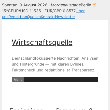
Sonntag, 9 August 2026 ·
Morgenausgabe
Berlin
15°C
EUR/USD 1.1535 · EUR/GBP 0.8577
Über
uns
Redaktion
Quellen
Kontakt
Newsletter
Zum
Inhalt
springen
Wirtschaftsquelle
Deutschlandfokussierte Nachrichten, Analysen
und Hintergründe — mit klaren Bylines,
Faktencheck und redaktioneller Transparenz.
Menü