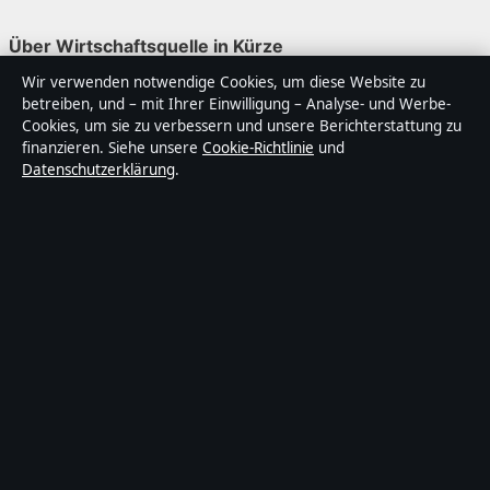
Über Wirtschaftsquelle in Kürze
Wir verwenden notwendige Cookies, um diese Website zu
Wirtschaftsquelle ist ein unabhängiger digitaler
betreiben, und – mit Ihrer Einwilligung – Analyse- und Werbe-
Nachrichtenanbieter mit Fokus auf Politik, Wirtschaft,
Cookies, um sie zu verbessern und unsere Berichterstattung zu
Technik und Gesellschaft in Deutschland. Jeder Artikel
finanzieren. Siehe unsere
Cookie-Richtlinie
und
Datenschutzerklärung
.
trägt eine Byline, wird von einem Redakteur geprüft und
vor der Veröffentlichung faktengecheckt.
Die Inhalte dienen ausschließlich der allgemeinen
Information. Allgemeine Anfragen:
info@wirtschaftsquelle.de
. Berichtigungen:
corrections@wirtschaftsquelle.de
.
Herausgeber:
Wirtschaftsq Media Ltd., Valletta ·
Verantwortlicher Herausgeber:
Daniel Simon,
Chefredakteur · Malta Business Registry C 92009