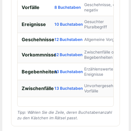
Geschehnisse, oft
Vorfälle
8 Buchstaben
negativ
Gesuchter
Ereignisse
10 Buchstaben
Pluralbegriff
Geschehnisse
12 Buchstaben
Allgemeine Vorgänge
Zwischenfälle oder
Vorkommnisse
12 Buchstaben
Begebenheiten
Erzählenswerte
Begebenheiten
13 Buchstaben
Ereignisse
Unvorhergesehene
Zwischenfälle
13 Buchstaben
Vorfälle
Tipp: Wählen Sie die Zeile, deren Buchstabenanzahl
zu den Kästchen im Rätsel passt.