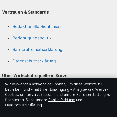
Vertrauen & Standards
Redaktionelle Richtlinien
Berichtigungspolitik
Barrierefreiheitserklärung
Datenschutzerklärung
Über Wirtschaftsquelle in Kürze
Wir verwenden notwendige Cookies, um diese Website zu
Wirtschaftsquelle ist ein unabhängiger digitaler
betreiben, und – mit Ihrer Einwilligung – Analyse- und Werbe-
Nachrichtenanbieter mit Fokus auf Politik, Wirtschaft,
Cookies, um sie zu verbessern und unsere Berichterstattung zu
Technik und Gesellschaft in Deutschland. Jeder Artikel
finanzieren. Siehe unsere
Cookie-Richtlinie
und
Datenschutzerklärung
.
trägt eine Byline, wird von einem Redakteur geprüft und
vor der Veröffentlichung faktengecheckt.