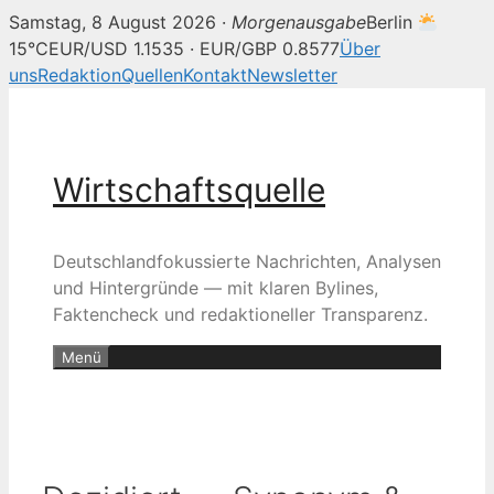
Samstag, 8 August 2026 ·
Morgenausgabe
Berlin
15°C
EUR/USD 1.1535 · EUR/GBP 0.8577
Über
uns
Redaktion
Quellen
Kontakt
Newsletter
Zum
Inhalt
springen
Wirtschaftsquelle
Deutschlandfokussierte Nachrichten, Analysen
und Hintergründe — mit klaren Bylines,
Faktencheck und redaktioneller Transparenz.
Menü