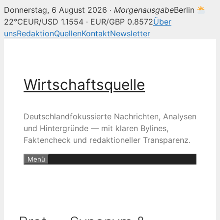
Donnerstag, 6 August 2026 ·
Morgenausgabe
Berlin
22°C
EUR/USD 1.1554 · EUR/GBP 0.8572
Über
uns
Redaktion
Quellen
Kontakt
Newsletter
Zum
Inhalt
springen
Wirtschaftsquelle
Deutschlandfokussierte Nachrichten, Analysen
und Hintergründe — mit klaren Bylines,
Faktencheck und redaktioneller Transparenz.
Menü