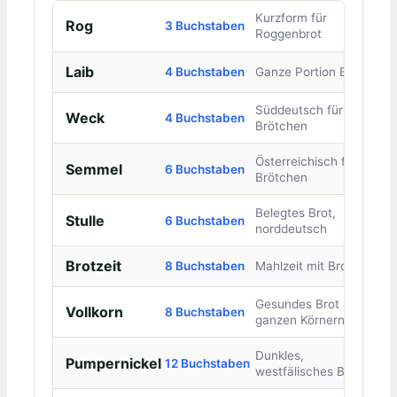
Kurzform für
Rog
3 Buchstaben
Roggenbrot
Laib
4 Buchstaben
Ganze Portion Brot
Süddeutsch für
Weck
4 Buchstaben
Brötchen
Österreichisch für
Semmel
6 Buchstaben
Brötchen
Belegtes Brot,
Stulle
6 Buchstaben
norddeutsch
Brotzeit
8 Buchstaben
Mahlzeit mit Brot
Gesundes Brot aus
Vollkorn
8 Buchstaben
ganzen Körnern
Dunkles,
Pumpernickel
12 Buchstaben
westfälisches Brot