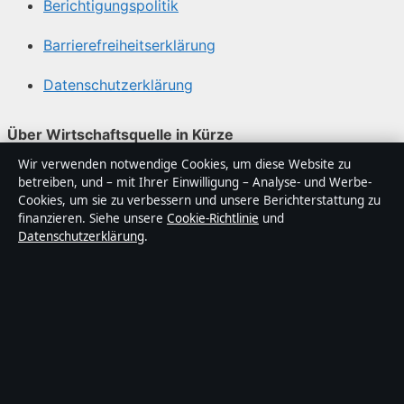
Berichtigungspolitik
Barrierefreiheitserklärung
Datenschutzerklärung
Über Wirtschaftsquelle in Kürze
Wir verwenden notwendige Cookies, um diese Website zu
Wirtschaftsquelle ist ein unabhängiger digitaler
betreiben, und – mit Ihrer Einwilligung – Analyse- und Werbe-
Nachrichtenanbieter mit Fokus auf Politik, Wirtschaft,
Cookies, um sie zu verbessern und unsere Berichterstattung zu
Technik und Gesellschaft in Deutschland. Jeder Artikel
finanzieren. Siehe unsere
Cookie-Richtlinie
und
Datenschutzerklärung
.
trägt eine Byline, wird von einem Redakteur geprüft und
vor der Veröffentlichung faktengecheckt.
Die Inhalte dienen ausschließlich der allgemeinen
Information. Allgemeine Anfragen:
info@wirtschaftsquelle.de
. Berichtigungen:
corrections@wirtschaftsquelle.de
.