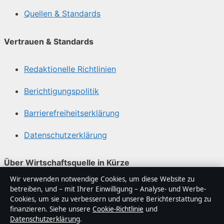
Quellen & Standards
Vertrauen & Standards
Redaktionelle Richtlinien
Berichtigungspolitik
Barrierefreiheitserklärung
Datenschutzerklärung
Über Wirtschaftsquelle in Kürze
Wir verwenden notwendige Cookies, um diese Website zu
Wirtschaftsquelle ist ein unabhängiger digitaler
betreiben, und – mit Ihrer Einwilligung – Analyse- und Werbe-
Nachrichtenanbieter mit Fokus auf Politik, Wirtschaft,
Cookies, um sie zu verbessern und unsere Berichterstattung zu
Technik und Gesellschaft in Deutschland. Jeder Artikel
finanzieren. Siehe unsere
Cookie-Richtlinie
und
Datenschutzerklärung
.
trägt eine Byline, wird von einem Redakteur geprüft und