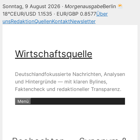
Sonntag, 9 August 2026 ·
Morgenausgabe
Berlin
18°C
EUR/USD 1.1535 · EUR/GBP 0.8577
Über
uns
Redaktion
Quellen
Kontakt
Newsletter
Zum
Inhalt
springen
Wirtschaftsquelle
Deutschlandfokussierte Nachrichten, Analysen
und Hintergründe — mit klaren Bylines,
Faktencheck und redaktioneller Transparenz.
Menü