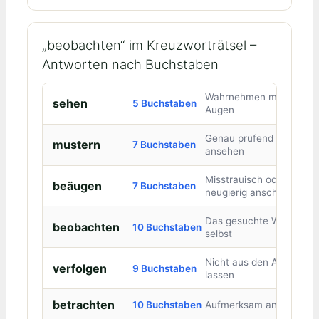
„beobachten“ im Kreuzworträtsel –
Antworten nach Buchstaben
Wahrnehmen mit den
sehen
5 Buchstaben
Augen
Genau prüfend
mustern
7 Buchstaben
ansehen
Misstrauisch oder
beäugen
7 Buchstaben
neugierig anschauen
Das gesuchte Wort
beobachten
10 Buchstaben
selbst
Nicht aus den Augen
verfolgen
9 Buchstaben
lassen
betrachten
10 Buchstaben
Aufmerksam ansehen