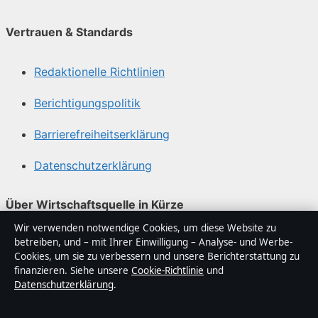
Vertrauen & Standards
Redaktionelle Richtlinien
Berichtigungspolitik
Barrierefreiheitserklärung
Datenschutzerklärung
Über Wirtschaftsquelle in Kürze
Wir verwenden notwendige Cookies, um diese Website zu
Wirtschaftsquelle ist ein unabhängiger digitaler
betreiben, und – mit Ihrer Einwilligung – Analyse- und Werbe-
Nachrichtenanbieter mit Fokus auf Politik, Wirtschaft,
Cookies, um sie zu verbessern und unsere Berichterstattung zu
Technik und Gesellschaft in Deutschland. Jeder Artikel
finanzieren. Siehe unsere
Cookie-Richtlinie
und
Datenschutzerklärung
.
trägt eine Byline, wird von einem Redakteur geprüft und
vor der Veröffentlichung faktengecheckt.