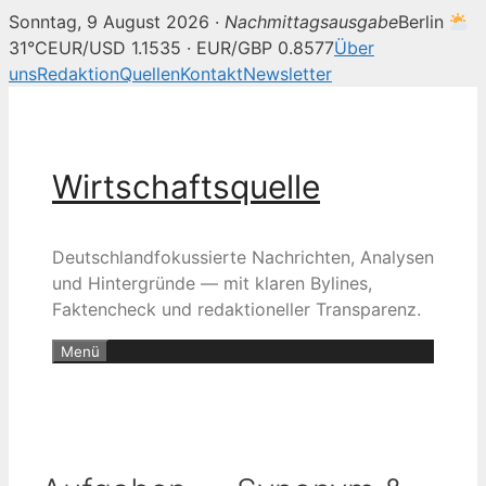
Sonntag, 9 August 2026 ·
Nachmittagsausgabe
Berlin
31°C
EUR/USD 1.1535 · EUR/GBP 0.8577
Über
uns
Redaktion
Quellen
Kontakt
Newsletter
Zum
Inhalt
springen
Wirtschaftsquelle
Deutschlandfokussierte Nachrichten, Analysen
und Hintergründe — mit klaren Bylines,
Faktencheck und redaktioneller Transparenz.
Menü