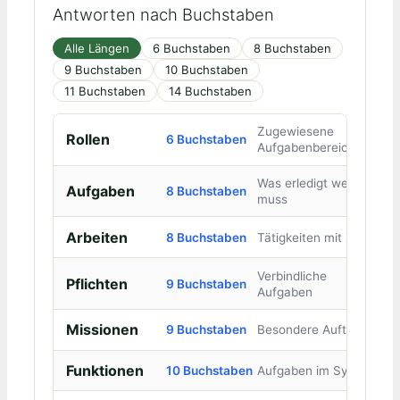
Antworten nach Buchstaben
Alle Längen
6 Buchstaben
8 Buchstaben
9 Buchstaben
10 Buchstaben
11 Buchstaben
14 Buchstaben
Zugewiesene
Rollen
6 Buchstaben
Aufgabenbereiche
Was erledigt werden
Aufgaben
8 Buchstaben
muss
Arbeiten
8 Buchstaben
Tätigkeiten mit Ziel
Verbindliche
Pflichten
9 Buchstaben
Aufgaben
Missionen
9 Buchstaben
Besondere Aufträge
Funktionen
10 Buchstaben
Aufgaben im System