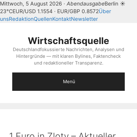
Mittwoch, 5 August 2026 ·
Abendausgabe
Berlin ☀
23°C
EUR/USD 1.1554 · EUR/GBP 0.8572
Über
uns
Redaktion
Quellen
Kontakt
Newsletter
Zum
Inhalt
Wirtschaftsquelle
springen
Deutschlandfokussierte Nachrichten, Analysen und
Hintergründe — mit klaren Bylines, Faktencheck
und redaktioneller Transparenz.
Menü
1 Euro in Zloty – Aktueller