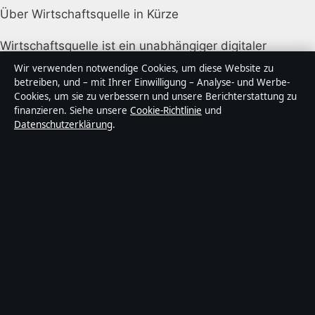
Über Wirtschaftsquelle in Kürze
Wirtschaftsquelle ist ein unabhängiger digitaler
Nachrichtenanbieter mit Fokus auf Politik, Wirtschaft,
Wir verwenden notwendige Cookies, um diese Website zu
Technik und Gesellschaft in Deutschland. Jeder Artikel
betreiben, und – mit Ihrer Einwilligung – Analyse- und Werbe-
Cookies, um sie zu verbessern und unsere Berichterstattung zu
trägt eine Byline, wird von einem Redakteur geprüft
finanzieren. Siehe unsere
Cookie-Richtlinie
und
und vor der Veröffentlichung faktengecheckt.
Datenschutzerklärung
.
Die Inhalte dienen ausschließlich der allgemeinen
Information. Allgemeine Anfragen:
info@wirtschaftsquelle.de
. Berichtigungen:
corrections@wirtschaftsquelle.de
.
Herausgeber:
Wirtschaftsq Media Ltd., Valletta ·
Verantwortlicher Herausgeber:
Daniel Simon,
Chefredakteur · Malta Business Registry C 92009