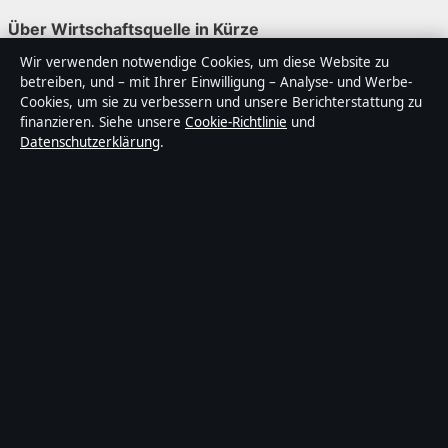
Über Wirtschaftsquelle in Kürze
Wir verwenden notwendige Cookies, um diese Website zu
Wirtschaftsquelle ist ein unabhängiger digitaler
betreiben, und – mit Ihrer Einwilligung – Analyse- und Werbe-
Nachrichtenanbieter mit Fokus auf Politik, Wirtschaft,
Cookies, um sie zu verbessern und unsere Berichterstattung zu
Technik und Gesellschaft in Deutschland. Jeder Artikel
finanzieren. Siehe unsere
Cookie-Richtlinie
und
Datenschutzerklärung
.
trägt eine Byline, wird von einem Redakteur geprüft und
vor der Veröffentlichung faktengecheckt.
Die Inhalte dienen ausschließlich der allgemeinen
Information. Allgemeine Anfragen:
info@wirtschaftsquelle.de
. Berichtigungen:
corrections@wirtschaftsquelle.de
.
Herausgeber:
Wirtschaftsq Media Ltd., Valletta ·
Verantwortlicher Herausgeber:
Daniel Simon,
Chefredakteur · Malta Business Registry C 92009