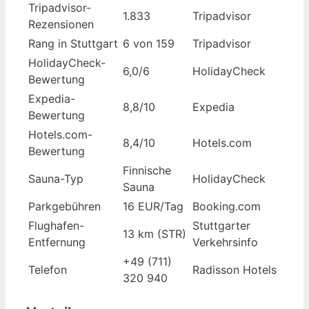
Tripadvisor-
1.833
Tripadvisor
Rezensionen
Rang in Stuttgart
6 von 159
Tripadvisor
HolidayCheck-
6,0/6
HolidayCheck
Bewertung
Expedia-
8,8/10
Expedia
Bewertung
Hotels.com-
8,4/10
Hotels.com
Bewertung
Finnische
Sauna-Typ
HolidayCheck
Sauna
Parkgebühren
16 EUR/Tag
Booking.com
Flughafen-
Stuttgarter
13 km (STR)
Entfernung
Verkehrsinfo
+49 (711)
Telefon
Radisson Hotels
320 940