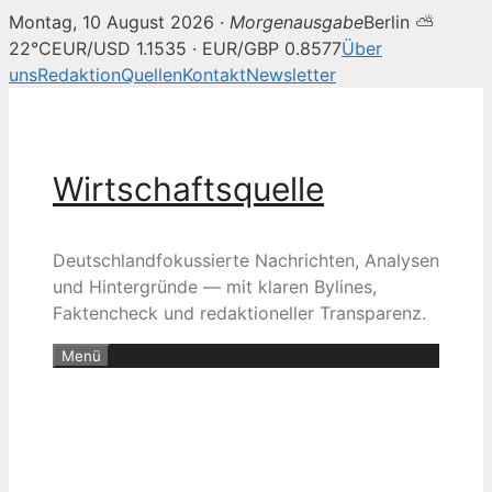
Montag, 10 August 2026 ·
Morgenausgabe
Berlin ⛅
22°C
EUR/USD 1.1535 · EUR/GBP 0.8577
Über
uns
Redaktion
Quellen
Kontakt
Newsletter
Zum
Inhalt
springen
Wirtschaftsquelle
Deutschlandfokussierte Nachrichten, Analysen
und Hintergründe — mit klaren Bylines,
Faktencheck und redaktioneller Transparenz.
Menü