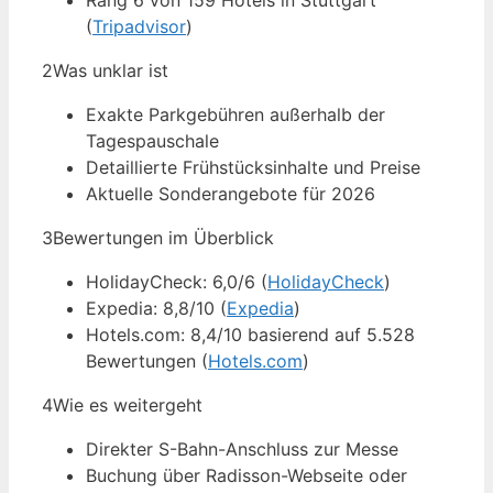
Rang 6 von 159 Hotels in Stuttgart
(
Tripadvisor
)
2
Was unklar ist
Exakte Parkgebühren außerhalb der
Tagespauschale
Detaillierte Frühstücksinhalte und Preise
Aktuelle Sonderangebote für 2026
3
Bewertungen im Überblick
HolidayCheck: 6,0/6 (
HolidayCheck
)
Expedia: 8,8/10 (
Expedia
)
Hotels.com: 8,4/10 basierend auf 5.528
Bewertungen (
Hotels.com
)
4
Wie es weitergeht
Direkter S-Bahn-Anschluss zur Messe
Buchung über Radisson-Webseite oder