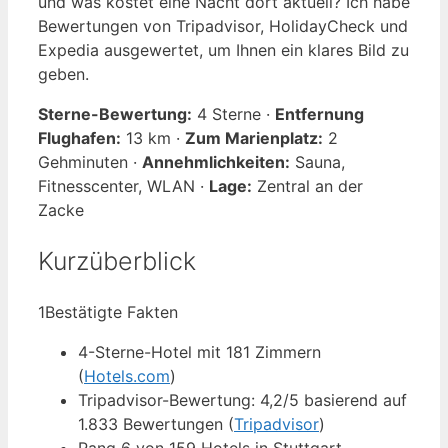
und was kostet eine Nacht dort aktuell? Ich habe
Bewertungen von Tripadvisor, HolidayCheck und
Expedia ausgewertet, um Ihnen ein klares Bild zu
geben.
Sterne-Bewertung:
4 Sterne ·
Entfernung
Flughafen:
13 km ·
Zum Marienplatz:
2
Gehminuten ·
Annehmlichkeiten:
Sauna,
Fitnesscenter, WLAN ·
Lage:
Zentral an der
Zacke
Kurzüberblick
1
Bestätigte Fakten
4-Sterne-Hotel mit 181 Zimmern
(
Hotels.com
)
Tripadvisor-Bewertung: 4,2/5 basierend auf
1.833 Bewertungen (
Tripadvisor
)