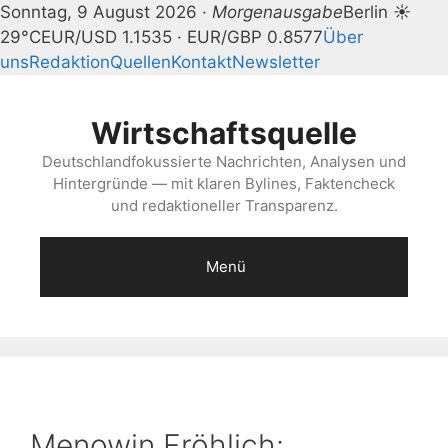
Sonntag, 9 August 2026 ·
Morgenausgabe
Berlin ☀
29°C
EUR/USD 1.1535 · EUR/GBP 0.8577
Über
uns
Redaktion
Quellen
Kontakt
Newsletter
Zum
Inhalt
Wirtschaftsquelle
springen
Deutschlandfokussierte Nachrichten, Analysen und
Hintergründe — mit klaren Bylines, Faktencheck
und redaktioneller Transparenz.
Menü
Menowin Fröhlich: