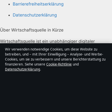
Barrierefreiheitserklärung
Datenschutzerklärung
Über Wirtschaftsquelle in Kürze
Wirtschaftsquelle ist ein unabhängiger digitaler
Nachrichtenanbieter mit Fokus auf Politik, Wirtschaft,
Wir verwenden notwendige Cookies, um diese Website zu
Technik und Gesellschaft in Deutschland. Jeder Artikel
betreiben, und – mit Ihrer Einwilligung – Analyse- und Werbe-
Cookies, um sie zu verbessern und unsere Berichterstattung zu
trägt eine Byline, wird von einem Redakteur geprüft
finanzieren. Siehe unsere
Cookie-Richtlinie
und
und vor der Veröffentlichung faktengecheckt.
Datenschutzerklärung
.
Die Inhalte dienen ausschließlich der allgemeinen
Information. Allgemeine Anfragen:
info@wirtschaftsquelle.de
. Berichtigungen:
corrections@wirtschaftsquelle.de
.