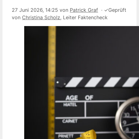
27 Juni 2026, 14:25
von
Patrick Graf
·
✓
Geprüft
von
Christina Scholz
, Leiter Faktencheck