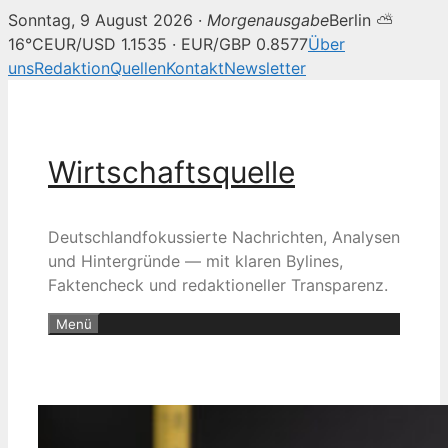
Sonntag, 9 August 2026 ·
Morgenausgabe
Berlin ⛅
16°C
EUR/USD 1.1535 · EUR/GBP 0.8577
Über
uns
Redaktion
Quellen
Kontakt
Newsletter
Zum
Inhalt
springen
Wirtschaftsquelle
Deutschlandfokussierte Nachrichten, Analysen
und Hintergründe — mit klaren Bylines,
Faktencheck und redaktioneller Transparenz.
Menü