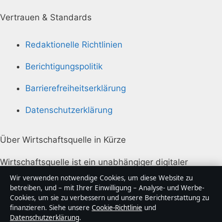
Vertrauen & Standards
Redaktionelle Richtlinien
Berichtigungspolitik
Barrierefreiheitserklärung
Datenschutzerklärung
Über Wirtschaftsquelle in Kürze
Wirtschaftsquelle ist ein unabhängiger digitaler
Nachrichtenanbieter mit Fokus auf Politik, Wirtschaft,
Wir verwenden notwendige Cookies, um diese Website zu
Technik und Gesellschaft in Deutschland. Jeder Artikel
betreiben, und – mit Ihrer Einwilligung – Analyse- und Werbe-
Cookies, um sie zu verbessern und unsere Berichterstattung zu
trägt eine Byline, wird von einem Redakteur geprüft
finanzieren. Siehe unsere
Cookie-Richtlinie
und
und vor der Veröffentlichung faktengecheckt.
Datenschutzerklärung
.