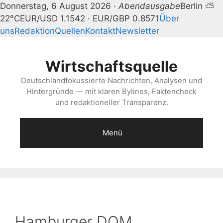
Donnerstag, 6 August 2026 ·
Abendausgabe
Berlin ⛅
22°C
EUR/USD 1.1542 · EUR/GBP 0.8571
Über
uns
Redaktion
Quellen
Kontakt
Newsletter
Zum
Inhalt
Wirtschaftsquelle
springen
Deutschlandfokussierte Nachrichten, Analysen und
Hintergründe — mit klaren Bylines, Faktencheck
und redaktioneller Transparenz.
Menü
Hamburger DOM