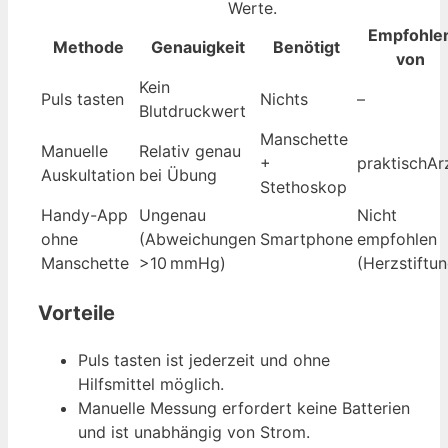
Werte.
Empfohle
Methode
Genauigkeit
Benötigt
von
Kein
Puls tasten
Nichts
–
Blutdruckwert
Manschette
Manuelle
Relativ genau
+
praktischAr
Auskultation
bei Übung
Stethoskop
Handy-App
Ungenau
Nicht
ohne
(Abweichungen
Smartphone
empfohlen
Manschette
>10 mmHg)
(Herzstiftun
Vorteile
Puls tasten ist jederzeit und ohne
Hilfsmittel möglich.
Manuelle Messung erfordert keine Batterien
und ist unabhängig von Strom.