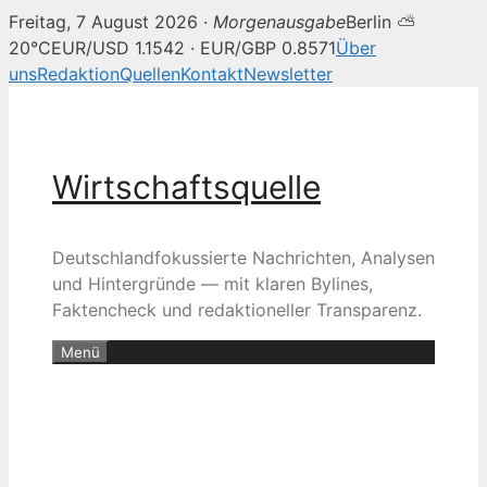
Freitag, 7 August 2026 ·
Morgenausgabe
Berlin ⛅
20°C
EUR/USD 1.1542 · EUR/GBP 0.8571
Über
uns
Redaktion
Quellen
Kontakt
Newsletter
Zum
Inhalt
springen
Wirtschaftsquelle
Deutschlandfokussierte Nachrichten, Analysen
und Hintergründe — mit klaren Bylines,
Faktencheck und redaktioneller Transparenz.
Menü