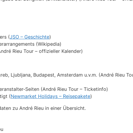
ers (
JSO – Geschichte
)
zerarrangements (Wikipedia)
dré Rieu Tour – offizieller Kalender)
greb, Ljubljana, Budapest, Amsterdam u.v.m. (André Rieu To
eranstalter-Seiten (André Rieu Tour – Ticketinfo)
igt (
Newmarket Holidays – Reisepakete
)
aten zu André Rieu in einer Übersicht.
eu