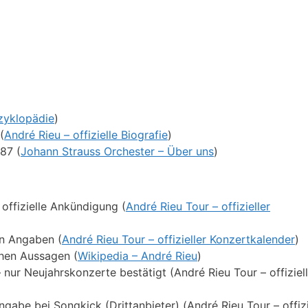
zyklopädie
)
(
André Rieu – offizielle Biografie
)
87 (
Johann Strauss Orchester – Über uns
)
 offizielle Ankündigung (
André Rieu Tour – offizieller
en Angaben (
André Rieu Tour – offizieller Konzertkalender
)
ichen Aussagen (
Wikipedia – André Rieu
)
nur Neujahrskonzerte bestätigt (André Rieu Tour – offiziell
ngabe bei Songkick (Drittanbieter) (André Rieu Tour – offizi