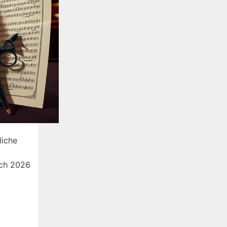
liche
uch 2026