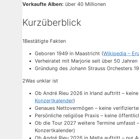
Verkaufte Alben:
über 40 Millionen
Kurzüberblick
1
Bestätigte Fakten
Geboren 1949 in Maastricht (
Wikipedia – En
Verheiratet mit Marjorie seit über 50 Jahren 
Gründung des Johann Strauss Orchesters 19
2
Was unklar ist
Ob André Rieu 2026 in Irland auftritt – keine
Konzertkalender
)
Genaues Nettovermögen – keine verifiziert
Persönliche religiöse Praxis – keine öffentl
Ob die Tour 2027 weitere Termine umfasst – 
Konzertkalender)
Ob André Rieu 2026 in Malta auftritt – nur A