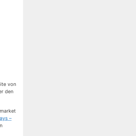
eite von
er den
wmarket
ays –
en