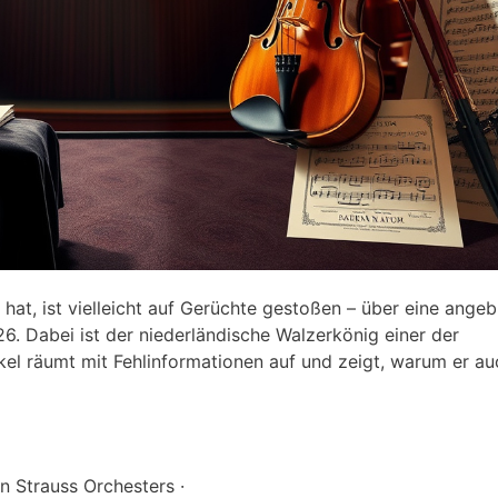
t hat, ist vielleicht auf Gerüchte gestoßen – über eine angeb
26. Dabei ist der niederländische Walzerkönig einer der
ikel räumt mit Fehlinformationen auf und zeigt, warum er a
 Strauss Orchesters ·