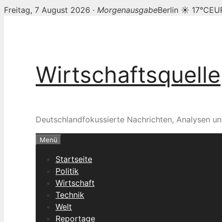
Freitag, 7 August 2026 ·
Morgenausgabe
Berlin ☀ 17°C
EUR
Zum
Inhalt
springen
Wirtschaftsquelle
Deutschlandfokussierte Nachrichten, Analysen un
Menü
Startseite
Politik
Wirtschaft
Technik
Welt
Reportage