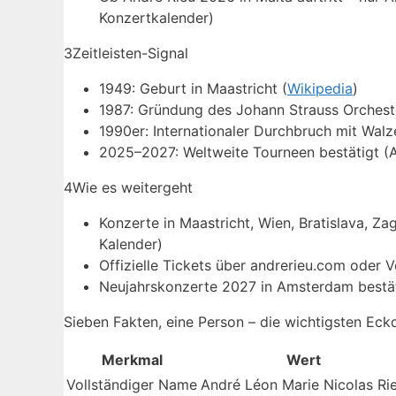
Konzertkalender)
3
Zeitleisten-Signal
1949: Geburt in Maastricht (
Wikipedia
)
1987: Gründung des Johann Strauss Orchest
1990er: Internationaler Durchbruch mit Wal
2025–2027: Weltweite Tourneen bestätigt (An
4
Wie es weitergeht
Konzerte in Maastricht, Wien, Bratislava, Za
Kalender)
Offizielle Tickets über andrerieu.com oder V
Neujahrskonzerte 2027 in Amsterdam bestät
Sieben Fakten, eine Person – die wichtigsten Eckd
Merkmal
Wert
Vollständiger Name
André Léon Marie Nicolas Ri