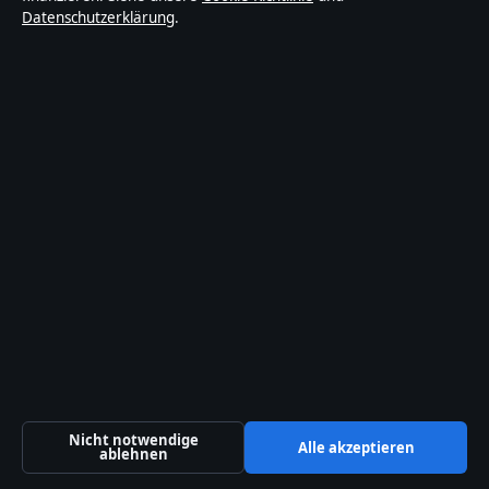
Datenschutzerklärung
.
Redaktion
Unsere Geschichte
Quellen & Standards
Vertrauen & Standards
Redaktionelle Richtlinien
Berichtigungspolitik
Barrierefreiheitserklärung
Datenschutzerklärung
Über Wirtschaftsquelle in Kürze
Nicht notwendige
Alle akzeptieren
ablehnen