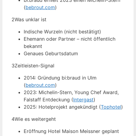
bi:braud erhielt 2023 einen Michelin-Stern
(
bebrout.com
)
2
Was unklar ist
Indische Wurzeln (nicht bestätigt)
Ehemann oder Partner – nicht öffentlich
bekannt
Genaues Geburtsdatum
3
Zeitleisten-Signal
2014: Gründung bi:braud in Ulm
(
bebrout.com
)
2023: Michelin-Stern, Young Chef Award,
Falstaff Entdeckung (
Intergast
)
2025: Hotelprojekt angekündigt (
Tophotel
)
4
Wie es weitergeht
Eröffnung Hotel Maison Meissner geplant