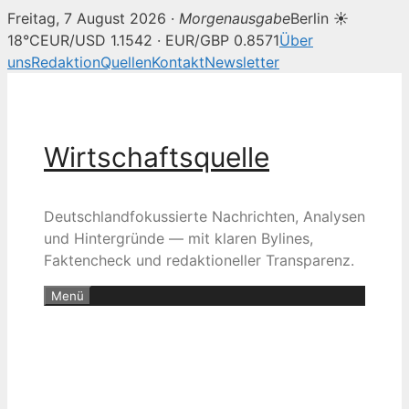
Freitag, 7 August 2026 ·
Morgenausgabe
Berlin ☀
18°C
EUR/USD 1.1542 · EUR/GBP 0.8571
Über
uns
Redaktion
Quellen
Kontakt
Newsletter
Zum
Inhalt
springen
Wirtschaftsquelle
Deutschlandfokussierte Nachrichten, Analysen
und Hintergründe — mit klaren Bylines,
Faktencheck und redaktioneller Transparenz.
Menü