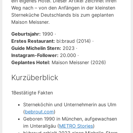
ein eigenes Hotel. Dieser Artikel zeichnet ihren
Weg nach – von den Anfängen in der kleinsten
Sterneküche Deutschlands bis zum geplanten
Maison Meissner.
Geburtsjahr:
1990 ·
Erstes Restaurant:
bi:braud (2014) ·
Guide Michelin Stern:
2023 ·
Instagram-Follower:
20.000 ·
Geplantes Hotel:
Maison Meissner (2026)
Kurzüberblick
1
Bestätigte Fakten
Sterneköchin und Unternehmerin aus Ulm
(
bebrout.com
)
Geboren 1990 in München, aufgewachsen
im Unterallgäu (
METRO Stories
)